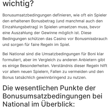
wichtig?
Bonusumsatzbedingungen definieren, wie oft ein Spieler
den erhaltenen Bonusbetrag (und manchmal auch den
Einzahlungsbetrag) in Spielen umsetzen muss, bevor
eine Auszahlung der Gewinne möglich ist. Diese
Bedingungen schützen das Casino vor Bonusmissbrauch
und sorgen für faire Regeln im Spiel.
Bei National sind die Umsatzbedingungen für Boni klar
formuliert, aber im Vergleich zu anderen Anbietern gibt
es einige Besonderheiten. Verständnis dieser Regeln hilft
vor allem neuen Spielern, Fallen zu vermeiden und den
Bonus tatsächlich gewinnbringend zu nutzen.
Die wesentlichen Punkte der
Bonusumsatzbedingungen bei
National im Überblick: