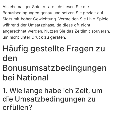
Als ehemaliger Spieler rate ich: Lesen Sie die
Bonusbedingungen genau und setzen Sie gezielt auf
Slots mit hoher Gewichtung. Vermeiden Sie Live-Spiele
während der Umsatzphase, da diese oft nicht
angerechnet werden. Nutzen Sie das Zeitlimit souverän,
um nicht unter Druck zu geraten.
Häufig gestellte Fragen zu
den
Bonusumsatzbedingungen
bei National
1. Wie lange habe ich Zeit, um
die Umsatzbedingungen zu
erfüllen?