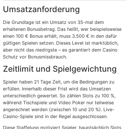
Umsatzanforderung
Die Grundlage ist ein Umsatz von 35-mal dem
erhaltenen Bonusbetrag. Das heißt, wer beispielsweise
einen 100 € Bonus erhält, muss 3.500 € in den dafür
gültigen Spielen setzen. Dieses Level ist marktüblich,
aber nicht das niedrigste – es garantiert dem Casino
Schutz vor Bonusmissbrauch.
Zeitlimit und Spielgewichtung
Spieler haben 21 Tage Zeit, um die Bedingungen zu
erfüllen. Innerhalb dieser Frist wird das Umsetzen
unterschiedlich gewertet. So zählen Slots zu 100 %,
während Tischspiele und Video Poker nur teilweise
angerechnet werden (zwischen 10 und 20 %). Live-
Casino-Spiele sind in der Regel ausgeschlossen.
Diese Staffelung motiviert Spieler, hauptsächlich Slots