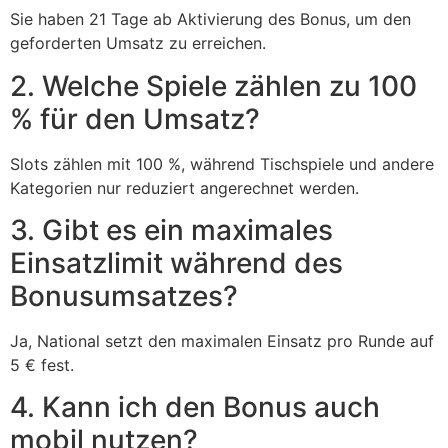
Sie haben 21 Tage ab Aktivierung des Bonus, um den
geforderten Umsatz zu erreichen.
2. Welche Spiele zählen zu 100
% für den Umsatz?
Slots zählen mit 100 %, während Tischspiele und andere
Kategorien nur reduziert angerechnet werden.
3. Gibt es ein maximales
Einsatzlimit während des
Bonusumsatzes?
Ja, National setzt den maximalen Einsatz pro Runde auf
5 € fest.
4. Kann ich den Bonus auch
mobil nutzen?