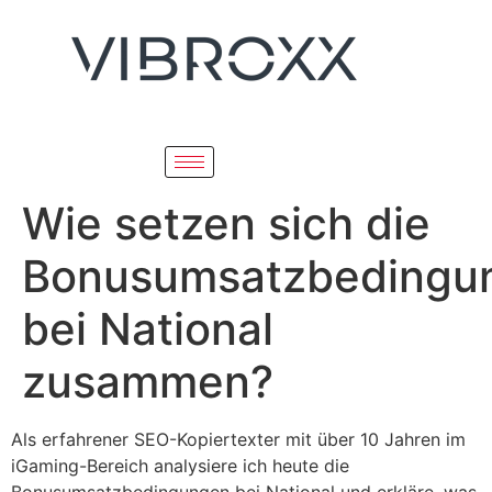
Wie setzen sich die
Bonusumsatzbedingu
bei National
zusammen?
Als erfahrener SEO-Kopiertexter mit über 10 Jahren im
iGaming-Bereich analysiere ich heute die