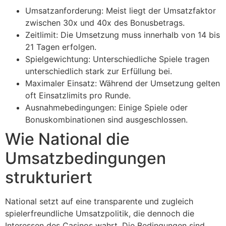
Umsatzanforderung: Meist liegt der Umsatzfaktor
zwischen 30x und 40x des Bonusbetrags.
Zeitlimit: Die Umsetzung muss innerhalb von 14 bis
21 Tagen erfolgen.
Spielgewichtung: Unterschiedliche Spiele tragen
unterschiedlich stark zur Erfüllung bei.
Maximaler Einsatz: Während der Umsetzung gelten
oft Einsatzlimits pro Runde.
Ausnahmebedingungen: Einige Spiele oder
Bonuskombinationen sind ausgeschlossen.
Wie National die
Umsatzbedingungen
strukturiert
National setzt auf eine transparente und zugleich
spielerfreundliche Umsatzpolitik, die dennoch die
Interessen des Casinos wahrt. Die Bedingungen sind