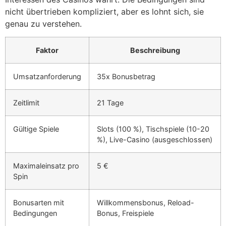
nicht übertrieben kompliziert, aber es lohnt sich, sie
genau zu verstehen.
Faktor
Beschreibung
Umsatzanforderung
35x Bonusbetrag
Zeitlimit
21 Tage
Gültige Spiele
Slots (100 %), Tischspiele (10-20
%), Live-Casino (ausgeschlossen)
Maximaleinsatz pro
5 €
Spin
Bonusarten mit
Willkommensbonus, Reload-
Bedingungen
Bonus, Freispiele