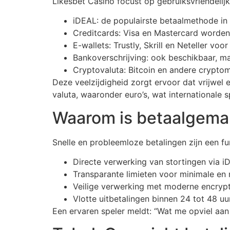
Likesbet Casino focust op gebruiksvriendelijkh
iDEAL: de populairste betaalmethode in 
Creditcards: Visa en Mastercard worden
E-wallets: Trustly, Skrill en Neteller voor
Bankoverschrijving: ook beschikbaar, ma
Cryptovaluta: Bitcoin en andere crypto
Deze veelzijdigheid zorgt ervoor dat vrijwe
valuta, waaronder euro’s, wat internationale 
Waarom is betaalgemak 
Snelle en probleemloze betalingen zijn een f
Directe verwerking van stortingen via i
Transparante limieten voor minimale en 
Veilige verwerking met moderne encrypt
Vlotte uitbetalingen binnen 24 tot 48 u
Een ervaren speler meldt: “Wat me opviel aan 