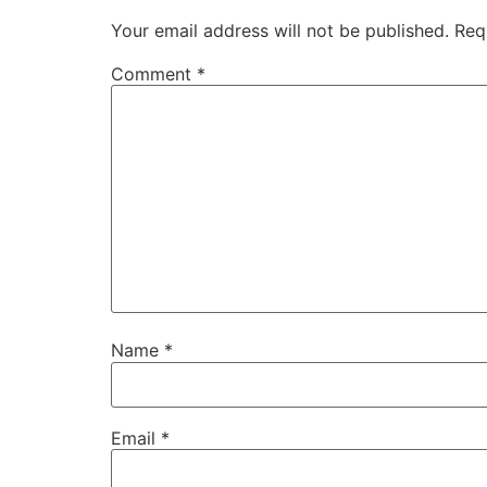
Your email address will not be published.
Req
Comment
*
Name
*
Email
*