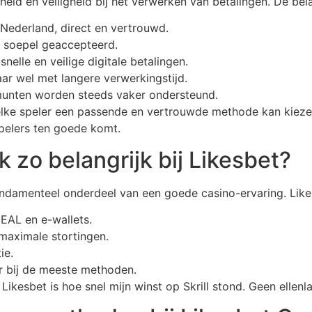
eid en veiligheid bij het verwerken van betalingen. De belan
Nederland, direct en vertrouwd.
 soepel geaccepteerd.
 snelle en veilige digitale betalingen.
ar wel met langere verwerkingstijd.
munten worden steeds vaker ondersteund.
l elke speler een passende en vertrouwde methode kan kiez
spelers ten goede komt.
zo belangrijk bij Likesbet?
undamenteel onderdeel van een goede casino-ervaring. Likes
DEAL en e-wallets.
maximale stortingen.
ie.
ur bij de meeste methoden.
Likesbet is hoe snel mijn winst op Skrill stond. Geen ellenl