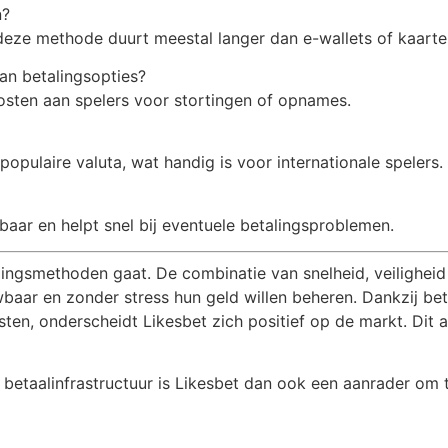
n?
 deze methode duurt meestal langer dan e-wallets of kaarte
an betalingsopties?
osten aan spelers voor stortingen of opnames.
opulaire valuta, wat handig is voor internationale spelers.
baar en helpt snel bij eventuele betalingsproblemen.
lingsmethoden gaat. De combinatie van snelheid, veilighe
baar en zonder stress hun geld willen beheren. Dankzij bet
ten, onderscheidt Likesbet zich positief op de markt. Dit a
 betaalinfrastructuur is Likesbet dan ook een aanrader om