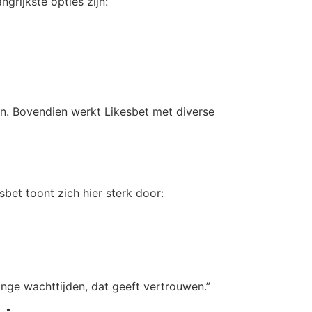
grijkste opties zijn:
en. Bovendien werkt Likesbet met diverse
bet toont zich hier sterk door:
ange wachttijden, dat geeft vertrouwen.”