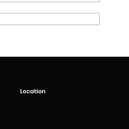
Location