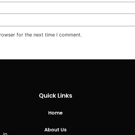
rowser for the next time I comment.
Quick Links
Home
About Us
 in