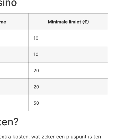
sino
ame
Minimale limiet (€)
10
10
20
20
50
ten?
extra kosten, wat zeker een pluspunt is ten