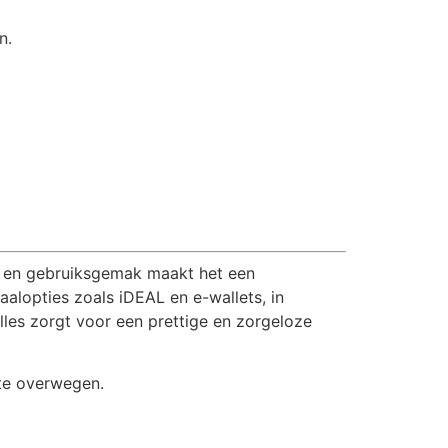
n.
id en gebruiksgemak maakt het een
aalopties zoals iDEAL en e-wallets, in
lles zorgt voor een prettige en zorgeloze
 te overwegen.