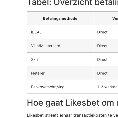
Tabel: Overzicht betal
Betalingsmethode
Ver
iDEAL
Direct
Visa/Mastercard
Direct
Skrill
Direct
Neteller
Direct
Bankoverschrijving
1-3 werkda
Hoe gaat Likesbet om 
Likesbet streeft ernaar transactiekosten te v