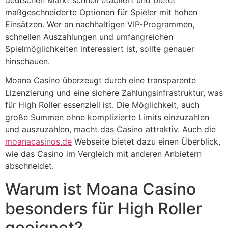
deutschen Markt schnell etabliert und bietet
maßgeschneiderte Optionen für Spieler mit hohen
Einsätzen. Wer an nachhaltigen VIP-Programmen,
schnellen Auszahlungen und umfangreichen
Spielmöglichkeiten interessiert ist, sollte genauer
hinschauen.
Moana Casino überzeugt durch eine transparente
Lizenzierung und eine sichere Zahlungsinfrastruktur, was
für High Roller essenziell ist. Die Möglichkeit, auch
große Summen ohne komplizierte Limits einzuzahlen
und auszuzahlen, macht das Casino attraktiv. Auch die
moanacasinos.de
Webseite bietet dazu einen Überblick,
wie das Casino im Vergleich mit anderen Anbietern
abschneidet.
Warum ist Moana Casino
besonders für High Roller
geeignet?