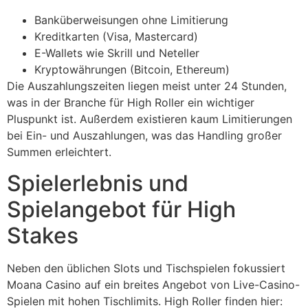
Banküberweisungen ohne Limitierung
Kreditkarten (Visa, Mastercard)
E-Wallets wie Skrill und Neteller
Kryptowährungen (Bitcoin, Ethereum)
Die Auszahlungszeiten liegen meist unter 24 Stunden,
was in der Branche für High Roller ein wichtiger
Pluspunkt ist. Außerdem existieren kaum Limitierungen
bei Ein- und Auszahlungen, was das Handling großer
Summen erleichtert.
Spielerlebnis und
Spielangebot für High
Stakes
Neben den üblichen Slots und Tischspielen fokussiert
Moana Casino auf ein breites Angebot von Live-Casino-
Spielen mit hohen Tischlimits. High Roller finden hier: