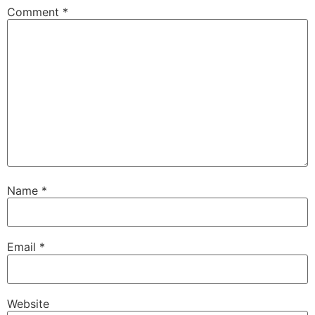
Comment
*
Name
*
Email
*
Website