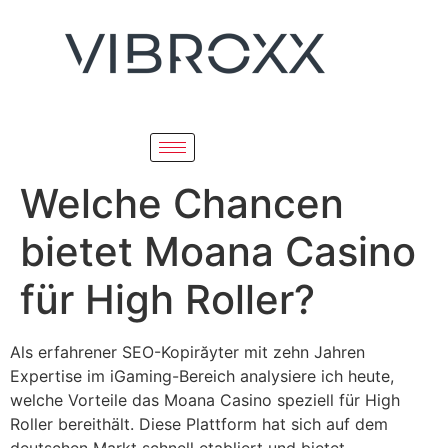
Welche Chancen
bietet Moana Casino
für High Roller?
Als erfahrener SEO-Kopirăyter mit zehn Jahren
Expertise im iGaming-Bereich analysiere ich heute,
welche Vorteile das Moana Casino speziell für High
Roller bereithält. Diese Plattform hat sich auf dem