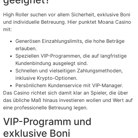
High Roller suchen vor allem Sicherheit, exklusive Boni
und individuelle Betreuung. Hier punktet Moana Casino
mit:
Generösen Einzahlungslimits, die hohe Beträge
erlauben.
Speziellen VIP-Programmen, die auf langfristige
Kundenbindung ausgelegt sind.
Schnellen und vielseitigen Zahlungsmethoden,
inklusive Krypto-Optionen.
Persönlichem Kundenservice mit VIP-Manager.
Das Casino richtet sich damit klar an Spieler, die über
das übliche Maß hinaus investieren wollen und Wert auf
eine professionelle Betreuung legen.
VIP-Programm und
exklusive Boni