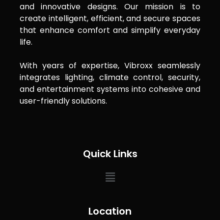
and innovative designs. Our mission is to
create intelligent, efficient, and secure spaces
that enhance comfort and simplify everyday
life.
With years of expertise, Vibroxx seamlessly
integrates lighting, climate control, security,
and entertainment systems into cohesive and
user-friendly solutions.
Quick Links
Location