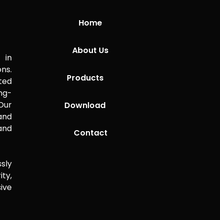
Home
About Us
 in
ns.
Products
ted
ng-
Our
Download
 and
and
Contact
sly
ity,
ive