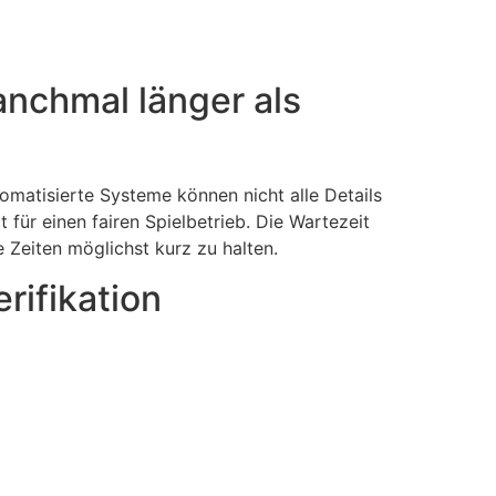
anchmal länger als
omatisierte Systeme können nicht alle Details
 für einen fairen Spielbetrieb. Die Wartezeit
 Zeiten möglichst kurz zu halten.
rifikation