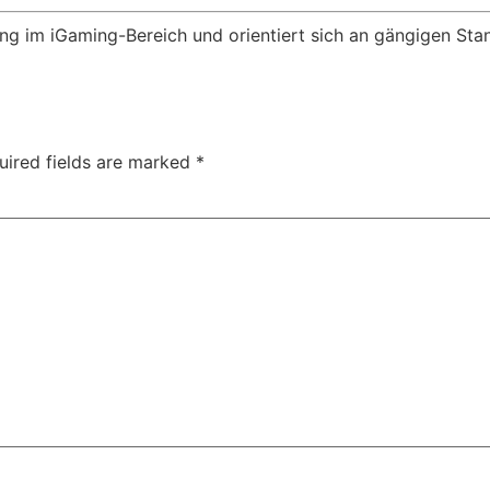
rung im iGaming-Bereich und orientiert sich an gängigen St
uired fields are marked
*