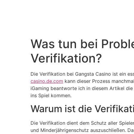
Was tun bei Prob
Verifikation?
Die Verifikation bei Gangsta Casino ist ein e
casino.de.com
kann dieser Prozess manchmal 
iGaming beantworte ich in diesem Artikel die
ins Spiel kommen.
Warum ist die Verifika
Die Verifikation dient dem Schutz aller Spie
und Minderjährigenschutz auszuschließen. D