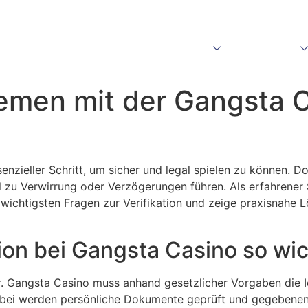
Home
About Us
Products
Download
lemen mit der Gangsta 
ssenzieller Schritt, um sicher und legal spielen zu können.
zu Verwirrung oder Verzögerungen führen. Als erfahrener S
 wichtigsten Fragen zur Verifikation und zeige praxisnahe 
tion bei Gangsta Casino so wi
ler. Gangsta Casino muss anhand gesetzlicher Vorgaben die 
abei werden persönliche Dokumente geprüft und gegebenen