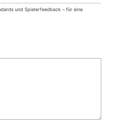
andards und Spielerfeedback – für eine