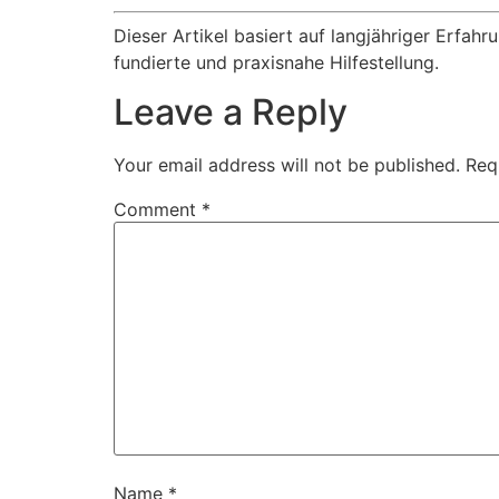
Dieser Artikel basiert auf langjähriger Erfah
fundierte und praxisnahe Hilfestellung.
Leave a Reply
Your email address will not be published.
Req
Comment
*
Name
*