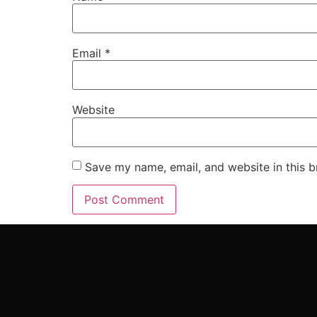
Email
*
Website
Save my name, email, and website in this b