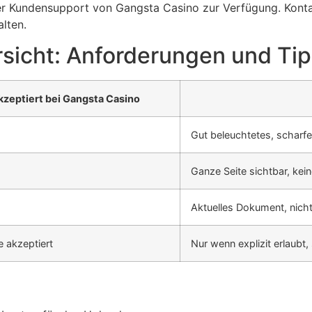
der Kundensupport von Gangsta Casino zur Verfügung. Kontak
alten.
ersicht: Anforderungen und Ti
kzeptiert bei Gangsta Casino
Gut beleuchtetes, scharfe
Ganze Seite sichtbar, kei
Aktuelles Dokument, nicht
e akzeptiert
Nur wenn explizit erlaubt