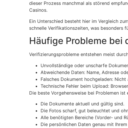
dieser Prozess manchmal als störend empfunde
Casinos.
Ein Unterschied besteht hier im Vergleich zu
schnelle Verifikationszeiten, was besonders fü
Häufige Probleme bei d
Verifizierungsprobleme entstehen meist durch 
Unvollständige oder unscharfe Dokument
Abweichende Daten: Name, Adresse ode
Falsches Dokument hochgeladen: Nicht a
Technische Fehler beim Upload: Browse
Die beste Vorgehensweise bei Problemen ist e
Die Dokumente aktuell und gültig sind.
Die Fotos scharf, gut beleuchtet und ohn
Alle benötigten Bereiche (Vorder- und 
Die persönlichen Daten genau mit Ihrem 