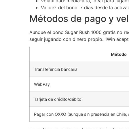
Volatilidad: media-alta, ideal para jug
Validez del bono: 7 días desde la activa
Métodos de pago y vel
Aunque el bono Sugar Rush 1000 gratis no req
seguir jugando con dinero propio. 1Win acepta
Método
Transferencia bancaria
WebPay
Tarjeta de crédito/débito
Pagar con OXXO (aunque sin presencia en Chile, s