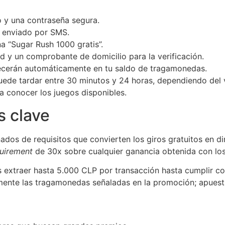
o y una contraseña segura.
o enviado por SMS.
a “Sugar Rush 1000 gratis”.
d y un comprobante de domicilio para la verificación.
recerán automáticamente en tu saldo de tragamonedas.
ede tardar entre 30 minutos y 24 horas, dependiendo del v
 conocer los juegos disponibles.
s clave
os de requisitos que convierten los giros gratuitos en din
uirement
de 30x sobre cualquier ganancia obtenida con los
s extraer hasta 5.000 CLP por transacción hasta cumplir co
amente las tragamonedas señaladas en la promoción; apuest