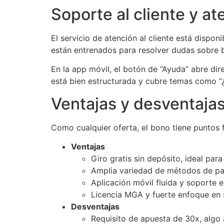
Soporte al cliente y at
El servicio de atención al cliente está dispo
están entrenados para resolver dudas sobre b
En la app móvil, el botón de “Ayuda” abre di
está bien estructurada y cubre temas como “¿
Ventajas y desventaja
Como cualquier oferta, el bono tiene puntos 
Ventajas
Giro gratis sin depósito, ideal par
Amplia variedad de métodos de pa
Aplicación móvil fluida y soporte e
Licencia MGA y fuerte enfoque en 
Desventajas
Requisito de apuesta de 30x, algo 