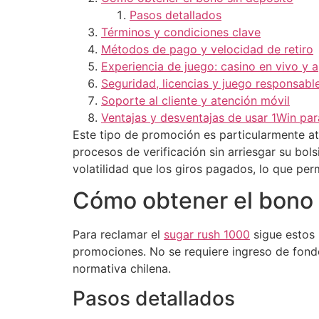
Pasos detallados
Términos y condiciones clave
Métodos de pago y velocidad de retiro
Experiencia de juego: casino en vivo y 
Seguridad, licencias y juego responsabl
Soporte al cliente y atención móvil
Ventajas y desventajas de usar 1Win pa
Este tipo de promoción es particularmente atr
procesos de verificación sin arriesgar su bol
volatilidad que los giros pagados, lo que perm
Cómo obtener el bono 
Para reclamar el
sugar rush 1000
sigue estos 
promociones. No se requiere ingreso de fondo
normativa chilena.
Pasos detallados