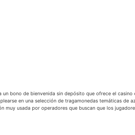
a un bono de bienvenida sin depósito que ofrece el casino 
plearse en una selección de tragamonedas temáticas de azú
ción muy usada por operadores que buscan que los jugador