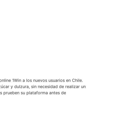
online 1Win a los nuevos usuarios en Chile.
car y dulzura, sin necesidad de realizar un
es prueben su plataforma antes de