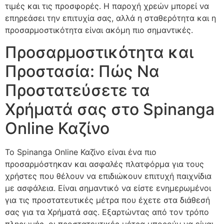
τιμές και τις προσφορές. Η παροχή χρεών μπορεί να
επηρεάσει την επιτυχία σας, αλλά η σταθερότητα και η
προσαρμοστικότητα είναι ακόμη πιο σημαντικές.
Προσαρμοστικότητα και
Προστασία: Πώς Να
Προστατεύσετε τα
Χρήματά σας στο Spinanga
Online Καζίνο
Το Spinanga Online Καζίνο είναι ένα πιο
προσαρμόστηκαν και ασφαλές πλατφόρμα για τους
χρήστες που θέλουν να επιδιώκουν επιτυχή παιχνίδια
με ασφάλεια. Είναι σημαντικό να είστε ενημερωμένοι
για τις προστατευτικές μέτρα που έχετε στα διάθεσή
σας για τα Χρήματά σας. Εξαρτώντας από τον τρόπο