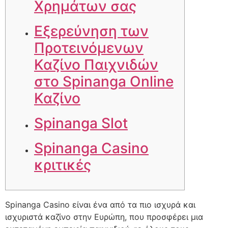
Χρημάτων σας
Εξερεύνηση των
Προτεινόμενων
Καζίνο Παιχνιδών
στο Spinanga Online
Καζίνο
Spinanga Slot
Spinanga Casino
κριτικές
Spinanga Casino είναι ένα από τα πιο ισχυρά και
ισχυριστά καζίνο στην Ευρώπη, που προσφέρει μια