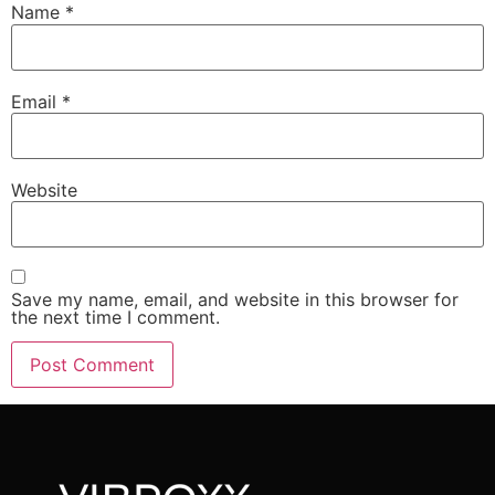
Name
*
Email
*
Website
Save my name, email, and website in this browser for
the next time I comment.