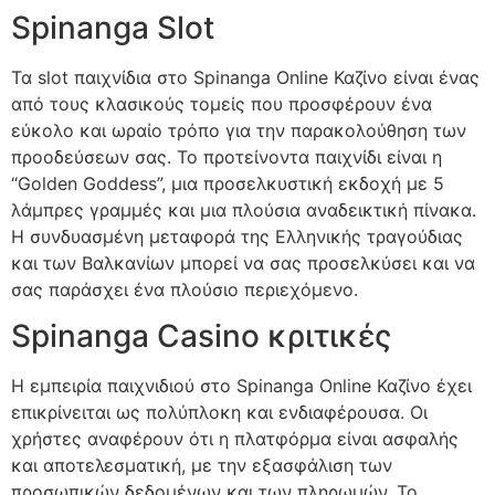
Spinanga Slot
Τα slot παιχνίδια στο Spinanga Online Καζίνο είναι ένας
από τους κλασικούς τομείς που προσφέρουν ένα
εύκολο και ωραίο τρόπο για την παρακολούθηση των
προοδεύσεων σας. Το προτείνοντα παιχνίδι είναι η
“Golden Goddess”, μια προσελκυστική εκδοχή με 5
λάμπρες γραμμές και μια πλούσια αναδεικτική πίνακα.
Η συνδυασμένη μεταφορά της Ελληνικής τραγούδιας
και των Βαλκανίων μπορεί να σας προσελκύσει και να
σας παράσχει ένα πλούσιο περιεχόμενο.
Spinanga Casino κριτικές
Η εμπειρία παιχνιδιού στο Spinanga Online Καζίνο έχει
επικρίνειται ως πολύπλοκη και ενδιαφέρουσα. Οι
χρήστες αναφέρουν ότι η πλατφόρμα είναι ασφαλής
και αποτελεσματική, με την εξασφάλιση των
προσωπικών δεδομένων και των πληρωμών. Το