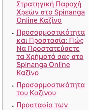
Στρατηγική Παροχή
Χρεών στο Spinanga
Online Καζίνο
Προσαρμοστικότητα
και Προστασία: Πώς
Να Προστατεύσετε
τα Χρήματά σας στο
Spinanga Online
Καζίνο
Προσαρμοστικότητα
του Καζίνου
Προστασία των