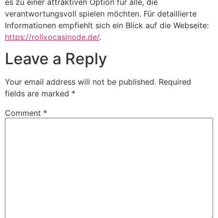
es zu einer attraktiven Option für alle, die
verantwortungsvoll spielen möchten. Für detaillierte
Informationen empfiehlt sich ein Blick auf die Webseite:
https://rollxocasinode.de/
.
Leave a Reply
Your email address will not be published.
Required
fields are marked
*
Comment
*