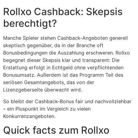
Rollxo Cashback: Skepsis
berechtigt?
Manche Spieler stehen Cashback-Angeboten generell
skeptisch gegenüber, da in der Branche oft
Bonusbedingungen die Auszahlung erschweren. Rollxo
begegnet dieser Skepsis klar und transparent: Die
Erstattung erfolgt in Echtgeld ohne verpflichtenden
Bonusumsatz. Außerdem ist das Programm Teil des
seriösen Gesamtangebots, das von der
Lizenzgeberseite überwacht wird.
So bleibt der Cashback-Bonus fair und nachvollziehbar
– ein Pluspunkt im Vergleich zu vielen
Konkurrenzangeboten.
Quick facts zum Rollxo