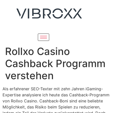
Rollxo Casino
Cashback Programm
verstehen
Als erfahrener SEO-Texter mit zehn Jahren iGaming-
Expertise analysiere ich heute das Cashback-Programm
von Rollxo Casino. Cashback-Boni sind eine beliebte
Möglichkeit, das Risiko beim Spielen zu reduzieren,