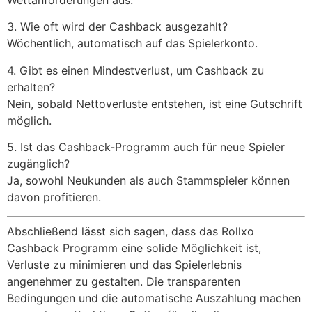
Wettanforderungen aus.
3. Wie oft wird der Cashback ausgezahlt?
Wöchentlich, automatisch auf das Spielerkonto.
4. Gibt es einen Mindestverlust, um Cashback zu
erhalten?
Nein, sobald Nettoverluste entstehen, ist eine Gutschrift
möglich.
5. Ist das Cashback-Programm auch für neue Spieler
zugänglich?
Ja, sowohl Neukunden als auch Stammspieler können
davon profitieren.
Abschließend lässt sich sagen, dass das Rollxo
Cashback Programm eine solide Möglichkeit ist,
Verluste zu minimieren und das Spielerlebnis
angenehmer zu gestalten. Die transparenten
Bedingungen und die automatische Auszahlung machen