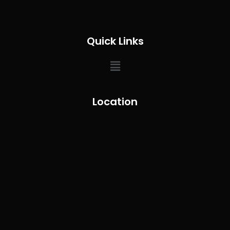
Quick Links
Location