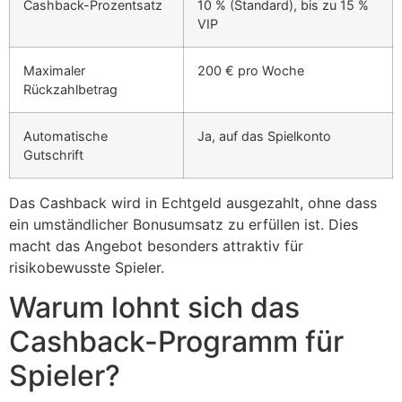
Cashback-Prozentsatz
10 % (Standard), bis zu 15 %
VIP
Maximaler
200 € pro Woche
Rückzahlbetrag
Automatische
Ja, auf das Spielkonto
Gutschrift
Das Cashback wird in Echtgeld ausgezahlt, ohne dass
ein umständlicher Bonusumsatz zu erfüllen ist. Dies
macht das Angebot besonders attraktiv für
risikobewusste Spieler.
Warum lohnt sich das
Cashback-Programm für
Spieler?