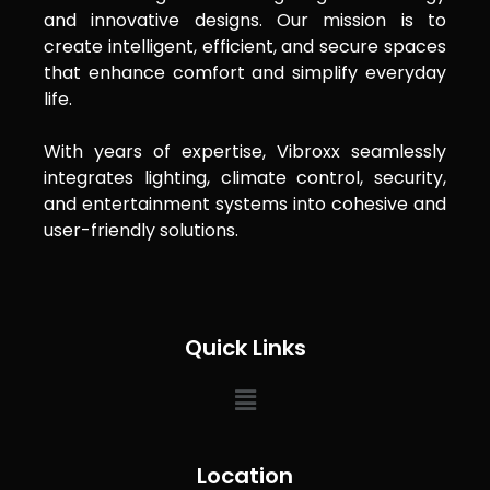
and innovative designs. Our mission is to
create intelligent, efficient, and secure spaces
that enhance comfort and simplify everyday
life.
With years of expertise, Vibroxx seamlessly
integrates lighting, climate control, security,
and entertainment systems into cohesive and
user-friendly solutions.
Quick Links
Location