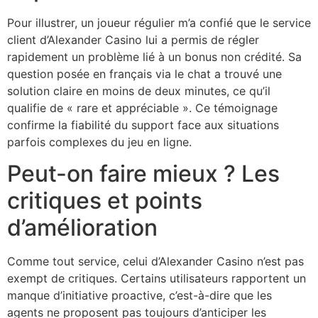
Pour illustrer, un joueur régulier m’a confié que le service
client d’Alexander Casino lui a permis de régler
rapidement un problème lié à un bonus non crédité. Sa
question posée en français via le chat a trouvé une
solution claire en moins de deux minutes, ce qu’il
qualifie de « rare et appréciable ». Ce témoignage
confirme la fiabilité du support face aux situations
parfois complexes du jeu en ligne.
Peut-on faire mieux ? Les
critiques et points
d’amélioration
Comme tout service, celui d’Alexander Casino n’est pas
exempt de critiques. Certains utilisateurs rapportent un
manque d’initiative proactive, c’est-à-dire que les
agents ne proposent pas toujours d’anticiper les