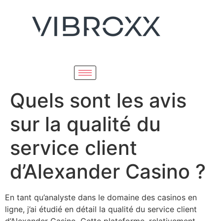
Quels sont les avis
sur la qualité du
service client
d’Alexander Casino ?
En tant qu’analyste dans le domaine des casinos en
ligne, j’ai étudié en détail la qualité du service client