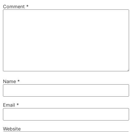
Comment
*
Name
*
Email
*
Website