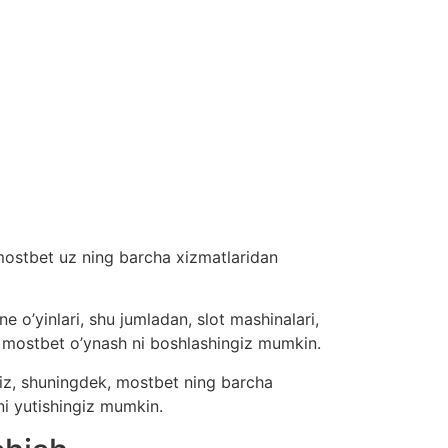
 mostbet uz ning barcha xizmatlaridan
o’yinlari, shu jumladan, slot mashinalari,
 va mostbet o’ynash ni boshlashingiz mumkin.
ingiz, shuningdek, mostbet ning barcha
ni yutishingiz mumkin.