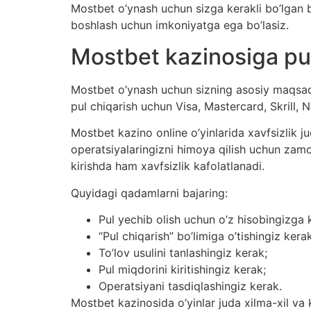
Mostbet o’ynash uchun sizga kerakli bo’lgan ba
boshlash uchun imkoniyatga ega bo’lasiz.
Mostbet kazinosiga pul 
Mostbet o’ynash uchun sizning asosiy maqsadingi
pul chiqarish uchun Visa, Mastercard, Skrill, 
Mostbet kazino online o’yinlarida xavfsizlik 
operatsiyalaringizni himoya qilish uchun zamo
kirishda ham xavfsizlik kafolatlanadi.
Quyidagi qadamlarni bajaring:
Pul yechib olish uchun o’z hisobingizga k
“Pul chiqarish” bo’limiga o’tishingiz kerak
To’lov usulini tanlashingiz kerak;
Pul miqdorini kiritishingiz kerak;
Operatsiyani tasdiqlashingiz kerak.
Mostbet kazinosida o’yinlar juda xilma-xil va k