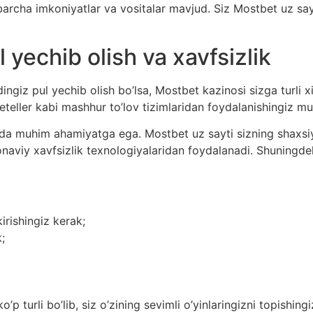
rcha imkoniyatlar va vositalar mavjud. Siz Mostbet uz saytid
yechib olish va xavfsizlik
z pul yechib olish bo’lsa, Mostbet kazinosi sizga turli xil u
Neteller kabi mashhur to’lov tizimlaridan foydalanishingiz m
juda muhim ahamiyatga ega. Mostbet uz sayti sizning shaxsi
naviy xavfsizlik texnologiyalaridan foydalanadi. Shuningdek
irishingiz kerak;
;
o’p turli bo’lib, siz o’zining sevimli o’yinlaringizni topish