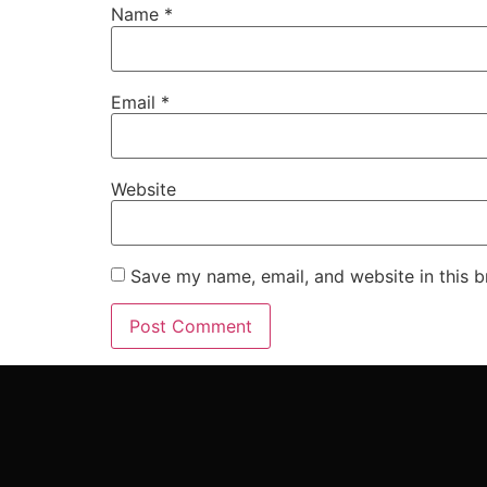
Name
*
Email
*
Website
Save my name, email, and website in this b