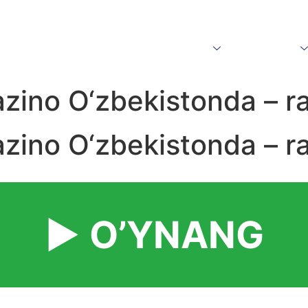
Home
About Us
Products
Download
zino O‘zbekistonda – r
zino O‘zbekistonda – r
▶️ O’YNANG