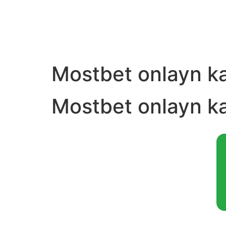
Mostbet onlayn ka
Mostbet onlayn ka