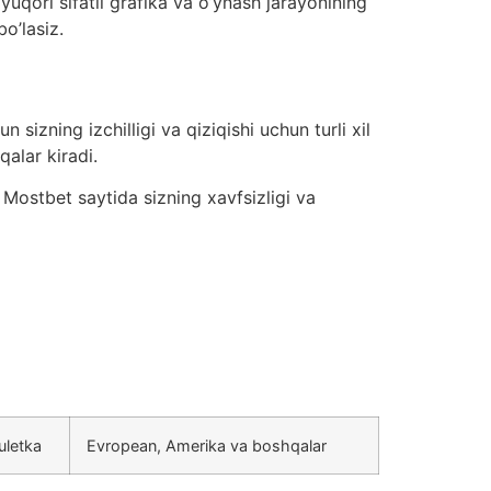
yuqori sifatli grafika va o’ynash jarayonining
o’lasiz.
izning izchilligi va qiziqishi uchun turli xil
qalar kiradi.
 Mostbet saytida sizning xavfsizligi va
uletka
Evropean, Amerika va boshqalar