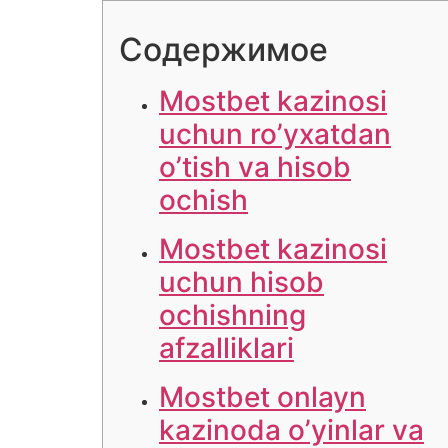
Содержимое
Mostbet kazinosi
uchun ro’yxatdan
o’tish va hisob
ochish
Mostbet kazinosi
uchun hisob
ochishning
afzalliklari
Mostbet onlayn
kazinoda o’yinlar va