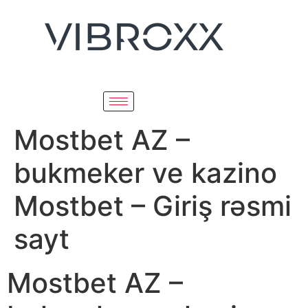
Mostbet AZ –
bukmeker ve kazino
Mostbet – Giriş rəsmi
sayt
Mostbet AZ –