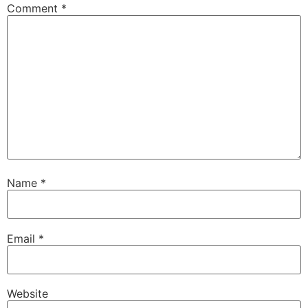
Comment
*
Name
*
Email
*
Website