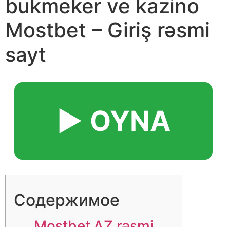
bukmeker ve kazino
Mostbet – Giriş rəsmi
sayt
▶️ OYNA
Содержимое
Mostbet AZ rəsmi