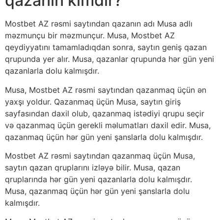
qazanın kimdir?
Mostbet AZ rəsmi saytından qazanın adı Musa adlı
məzmunçu bir məzmunçur. Musa, Mostbet AZ
qeydiyyatını tamamladıqdan sonra, saytın geniş qazan
qrupunda yer alır. Musa, qazanlar qrupunda hər gün yeni
qazanlarla dolu kalmışdır.
Musa, Mostbet AZ rəsmi saytından qazanmaq üçün ən
yaxşı yoldur. Qazanmaq üçün Musa, saytın giriş
sayfasından daxil olub, qazanmaq istədiyi qrupu seçir
və qazanmaq üçün gerekli məlumatları daxil edir. Musa,
qazanmaq üçün hər gün yeni şanslarla dolu kalmışdır.
Mostbet AZ rəsmi saytından qazanmaq üçün Musa,
saytın qazan qruplarını izləyə bilir. Musa, qazan
qruplarında hər gün yeni qazanlarla dolu kalmışdır.
Musa, qazanmaq üçün hər gün yeni şanslarla dolu
kalmışdır.