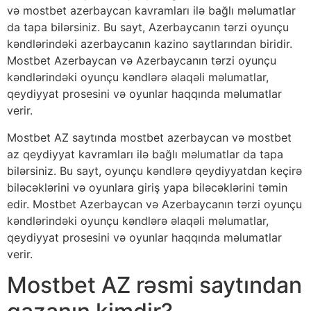
və mostbet azerbaycan kavramları ilə bağlı məlumatlar
da tapa bilərsiniz. Bu sayt, Azerbaycanın tərzi oyunçu
kəndlərindəki azerbaycanın kazino saytlarından biridir.
Mostbet Azerbaycan və Azerbaycanın tərzi oyunçu
kəndlərindəki oyunçu kəndlərə əlaqəli məlumatlar,
qeydiyyat prosesini və oyunlar haqqında məlumatlar
verir.
Mostbet AZ saytında mostbet azerbaycan və mostbet
az qeydiyyat kavramları ilə bağlı məlumatlar da tapa
bilərsiniz. Bu sayt, oyunçu kəndlərə qeydiyyatdan keçirə
biləcəklərini və oyunlara giriş yapa biləcəklərini təmin
edir. Mostbet Azerbaycan və Azerbaycanın tərzi oyunçu
kəndlərindəki oyunçu kəndlərə əlaqəli məlumatlar,
qeydiyyat prosesini və oyunlar haqqında məlumatlar
verir.
Mostbet AZ rəsmi saytından