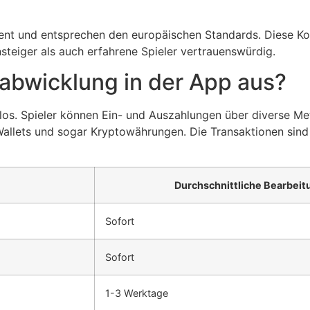
rent und entsprechen den europäischen Standards. Diese Ko
teiger als auch erfahrene Spieler vertrauenswürdig.
sabwicklung in der App aus?
tlos. Spieler können Ein- und Auszahlungen über diverse Me
allets und sogar Kryptowährungen. Die Transaktionen sind 
Durchschnittliche Bearbeit
Sofort
Sofort
1-3 Werktage