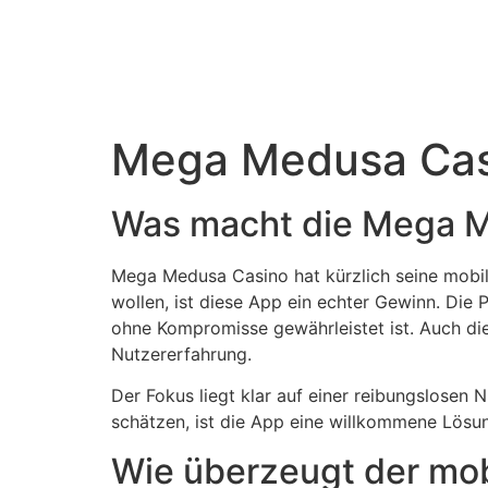
Mega Medusa Casi
Was macht die Mega 
Mega Medusa Casino hat kürzlich seine mobile 
wollen, ist diese App ein echter Gewinn. Die 
ohne Kompromisse gewährleistet ist. Auch d
Nutzererfahrung.
Der Fokus liegt klar auf einer reibungslosen N
schätzen, ist die App eine willkommene Lösu
Wie überzeugt der mo