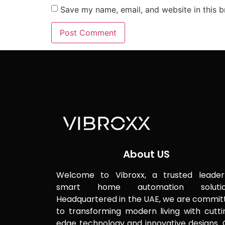
Save my name, email, and website in this b
About US
Welcome to Vibroxx, a trusted leader
smart home automation solutio
Headquartered in the UAE, we are commit
to transforming modern living with cutti
edge technology and innovative designs. 