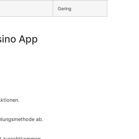
Gering
sino App
Aktionen.
hlungsmethode ab.
ell zurechtkommen.