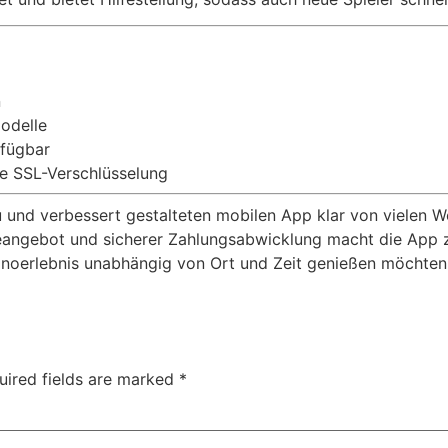
n
odelle
rfügbar
ve SSL-Verschlüsselung
 und verbessert gestalteten mobilen App klar von vielen 
eangebot und sicherer Zahlungsabwicklung macht die App z
inoerlebnis unabhängig von Ort und Zeit genießen möchten, 
uired fields are marked
*