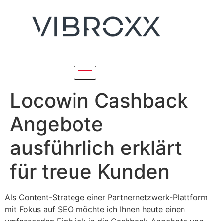
Locowin Cashback
Angebote
ausführlich erklärt
für treue Kunden
Als Content-Stratege einer Partnernetzwerk-Plattform
mit Fokus auf SEO möchte ich Ihnen heute einen