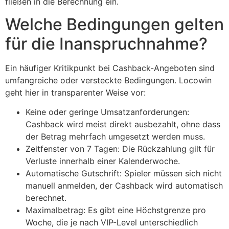
fließen in die Berechnung ein.
Welche Bedingungen gelten
für die Inanspruchnahme?
Ein häufiger Kritikpunkt bei Cashback-Angeboten sind
umfangreiche oder versteckte Bedingungen. Locowin
geht hier in transparenter Weise vor:
Keine oder geringe Umsatzanforderungen:
Cashback wird meist direkt ausbezahlt, ohne dass
der Betrag mehrfach umgesetzt werden muss.
Zeitfenster von 7 Tagen: Die Rückzahlung gilt für
Verluste innerhalb einer Kalenderwoche.
Automatische Gutschrift: Spieler müssen sich nicht
manuell anmelden, der Cashback wird automatisch
berechnet.
Maximalbetrag: Es gibt eine Höchstgrenze pro
Woche, die je nach VIP-Level unterschiedlich