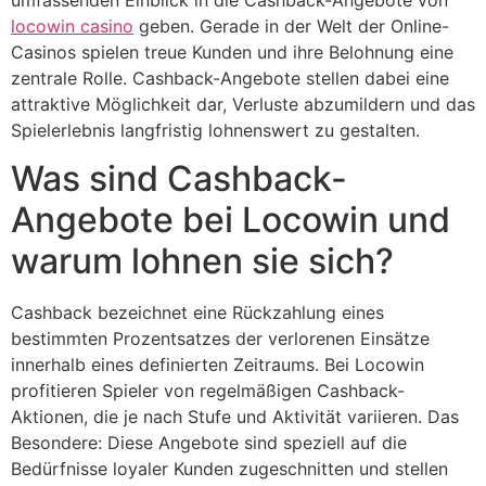
umfassenden Einblick in die Cashback-Angebote von
locowin casino
geben. Gerade in der Welt der Online-
Casinos spielen treue Kunden und ihre Belohnung eine
zentrale Rolle. Cashback-Angebote stellen dabei eine
attraktive Möglichkeit dar, Verluste abzumildern und das
Spielerlebnis langfristig lohnenswert zu gestalten.
Was sind Cashback-
Angebote bei Locowin und
warum lohnen sie sich?
Cashback bezeichnet eine Rückzahlung eines
bestimmten Prozentsatzes der verlorenen Einsätze
innerhalb eines definierten Zeitraums. Bei Locowin
profitieren Spieler von regelmäßigen Cashback-
Aktionen, die je nach Stufe und Aktivität variieren. Das
Besondere: Diese Angebote sind speziell auf die
Bedürfnisse loyaler Kunden zugeschnitten und stellen