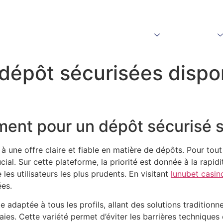
Home
About Us
Products
Download
épôt sécurisées dispon
ent pour un dépôt sécurisé s
 une offre claire et fiable en matière de dépôts. Pour tout
l. Sur cette plateforme, la priorité est donnée à la rapidité
es utilisateurs les plus prudents. En visitant
lunubet casin
ées.
adaptée à tous les profils, allant des solutions traditionne
aies. Cette variété permet d’éviter les barrières technique