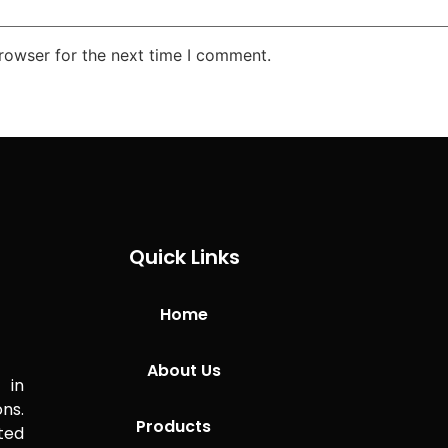
rowser for the next time I comment.
Quick Links
Home
About Us
 in
ns.
Products
ted