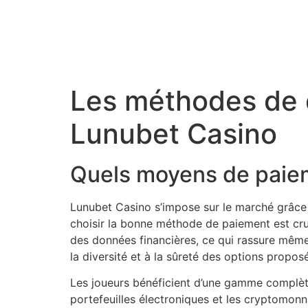
Les méthodes de d
Lunubet Casino
Quels moyens de paiem
Lunubet Casino s’impose sur le marché grâce à
choisir la bonne méthode de paiement est crucia
des données financières, ce qui rassure même l
la diversité et à la sûreté des options propos
Les joueurs bénéficient d’une gamme complète 
portefeuilles électroniques et les cryptomonn