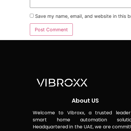
Save my name, email, and website in this b
About US
Welcome to Vibroxx, a trusted leader
smart home automation solutio
Headquartered in the UAE, we are commit