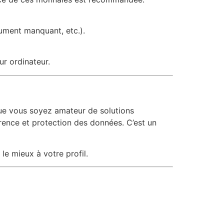
cument manquant, etc.).
r ordinateur.
Que vous soyez amateur de solutions
rence et protection des données. C’est un
le mieux à votre profil.