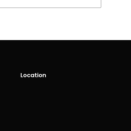
Location