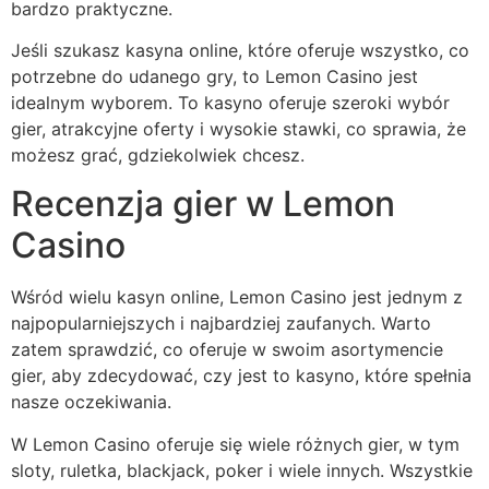
bardzo praktyczne.
Jeśli szukasz kasyna online, które oferuje wszystko, co
potrzebne do udanego gry, to Lemon Casino jest
idealnym wyborem. To kasyno oferuje szeroki wybór
gier, atrakcyjne oferty i wysokie stawki, co sprawia, że
możesz grać, gdziekolwiek chcesz.
Recenzja gier w Lemon
Casino
Wśród wielu kasyn online, Lemon Casino jest jednym z
najpopularniejszych i najbardziej zaufanych. Warto
zatem sprawdzić, co oferuje w swoim asortymencie
gier, aby zdecydować, czy jest to kasyno, które spełnia
nasze oczekiwania.
W Lemon Casino oferuje się wiele różnych gier, w tym
sloty, ruletka, blackjack, poker i wiele innych. Wszystkie