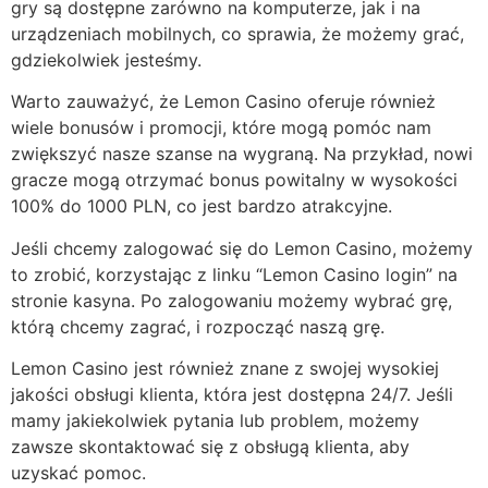
gry są dostępne zarówno na komputerze, jak i na
urządzeniach mobilnych, co sprawia, że możemy grać,
gdziekolwiek jesteśmy.
Warto zauważyć, że Lemon Casino oferuje również
wiele bonusów i promocji, które mogą pomóc nam
zwiększyć nasze szanse na wygraną. Na przykład, nowi
gracze mogą otrzymać bonus powitalny w wysokości
100% do 1000 PLN, co jest bardzo atrakcyjne.
Jeśli chcemy zalogować się do Lemon Casino, możemy
to zrobić, korzystając z linku “Lemon Casino login” na
stronie kasyna. Po zalogowaniu możemy wybrać grę,
którą chcemy zagrać, i rozpocząć naszą grę.
Lemon Casino jest również znane z swojej wysokiej
jakości obsługi klienta, która jest dostępna 24/7. Jeśli
mamy jakiekolwiek pytania lub problem, możemy
zawsze skontaktować się z obsługą klienta, aby
uzyskać pomoc.