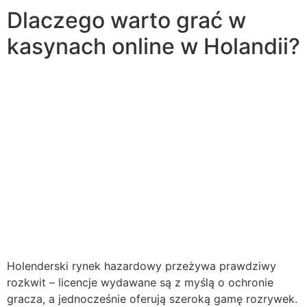
Dlaczego warto grać w
kasynach online w Holandii?
Holenderski rynek hazardowy przeżywa prawdziwy
rozkwit – licencje wydawane są z myślą o ochronie
gracza, a jednocześnie oferują szeroką gamę rozrywek.