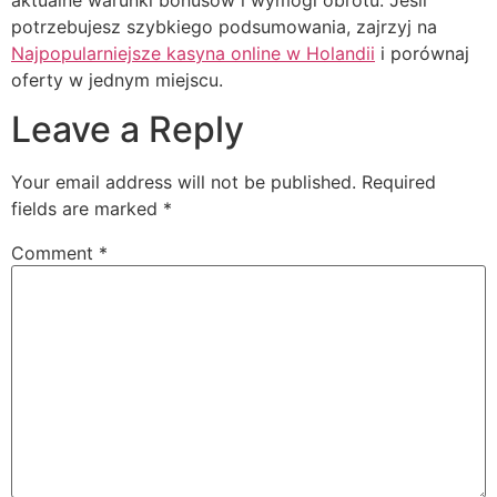
potrzebujesz szybkiego podsumowania, zajrzyj na
Najpopularniejsze kasyna online w Holandii
i porównaj
oferty w jednym miejscu.
Leave a Reply
Your email address will not be published.
Required
fields are marked
*
Comment
*