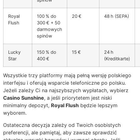
Royal
100 % do
20 €
48 h (SEPA)
Flush
300 € + 50
darmowych
spinów
Lucky
150 % do
15 €
24 h
Star
400 €
(Kreditkarte)
Wszystkie trzy platformy mają pełną wersję polskiego
interfejsu i oferują wsparcie telefoniczne po polsku.
Jeżeli zależy Ci na najszybszych wypłatach, wybierz
Casino Sunshine
, a jeśli priorytetem jest niski
minimalny depozyt,
Royal Flush
będzie lepszym
wyborem.
Ostateczna decyzja zależy od Twoich osobistych
preferencji, ale pamiętaj, aby zawsze sprawdzić
aktualne warunki bonusów i wymogi obrotu. Jeśli