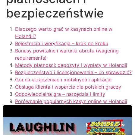
bezpieczeństwie
Dlaczego warto grać w kasynach online w
Holandii?
Rejestracja i weryfikacja – krok po kroku
Bonusy powitalne i warunki obrotu (wagering
requirements)
Metody płatności: depozyty i wypłaty w Holandii
Bezpieczeństwo i licencjonowanie – co sprawdzić?
Gra na urządzeniach mobilnych i aplikacje
Obsługa klienta i wsparcie dla polskich graczy
Odpowiedzialna gra – narzędzia i limity
Porównanie popularnych kasyn online w Holandii