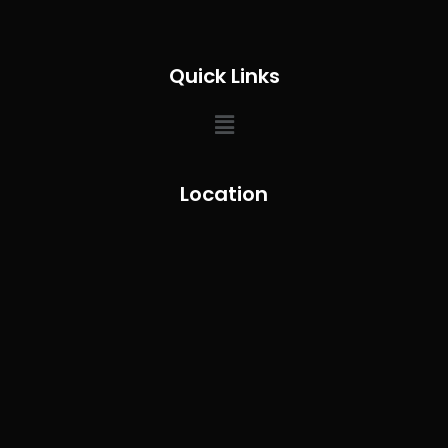
Quick Links
Location