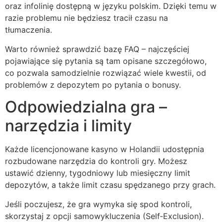
oraz infolinię dostępną w języku polskim. Dzięki temu w
razie problemu nie będziesz tracił czasu na
tłumaczenia.
Warto również sprawdzić bazę FAQ – najczęściej
pojawiające się pytania są tam opisane szczegółowo,
co pozwala samodzielnie rozwiązać wiele kwestii, od
problemów z depozytem po pytania o bonusy.
Odpowiedzialna gra –
narzędzia i limity
Każde licencjonowane kasyno w Holandii udostępnia
rozbudowane narzędzia do kontroli gry. Możesz
ustawić dzienny, tygodniowy lub miesięczny limit
depozytów, a także limit czasu spędzanego przy grach.
Jeśli poczujesz, że gra wymyka się spod kontroli,
skorzystaj z opcji samowykluczenia (Self‑Exclusion).