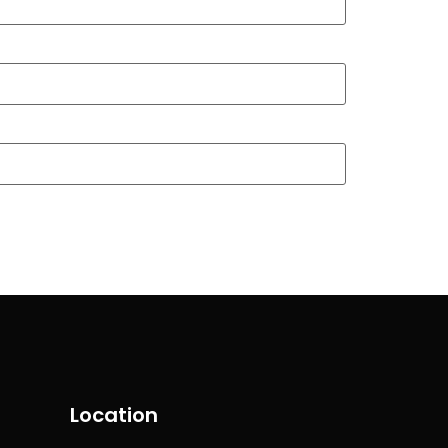
Location