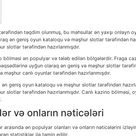
tərəfindən təqdim olunmuş, bu məhsullar ən yaxşı onlayn oyu
aq ən geniş oyun kataloqu və məşhur slotlar tərəfindən ha
 slotlar tərəfindən hazırlanmışdır.
o bölməsi ən populyar və tələb edilən bölgələrdir. Fraga caz
əqsədlərinə uyğun olaraq ən geniş və məşhur slotlar tərəfin
 məşhur canlı oyunlar tərəfindən hazırlanmışdır.
ən geniş oyun kataloqu və məşhur slotlar tərəfindən hazır
r slotlar tərəfindən hazırlanmışdır. Canlı kazino bölməsi,
.
ər və onların nəticələri
 arasında ən populyar olanları və onların nəticələrini izləyin
ən statistiklər ilə təmin edilir.