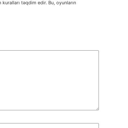
kuralları təqdim edir. Bu, oyunların