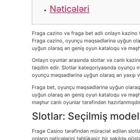
Nəticələri
Fraga cazino və fraga bet adlı onlayn kazino 
Fraga cazino, oyunçu məqsədlərinə uyğun olar
uyğun olaraq ən geniş oyun kataloqu və məşhur
Onlayn oyunlar arasında slotlar və canlı kazin
təqdim edir. Slotlar kateqoriyasında oyunçu m
oyunçu məqsədlərinə uyğun olaraq ən yaxşı və
Fraga bet, oyunçu məqsədlərinə uyğun olaraq 
uyğun olaraq ən geniş oyun kataloqu və məşhu
məşhur canlı oyunlar tərəfindən hazırlanmışdır
Slotlar: Seçilmiş modell
Frage Casino tərəfindən müraciət edilən slotlar
onların nəticələrini təhlükəsiz bir şəkildə göstər