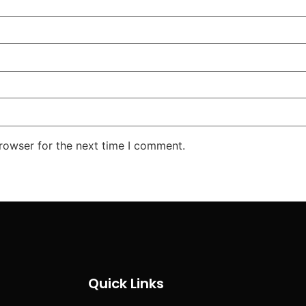
rowser for the next time I comment.
Quick Links