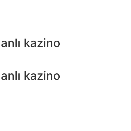
Contact
+971 58 554 5099
canlı kazino
canlı kazino