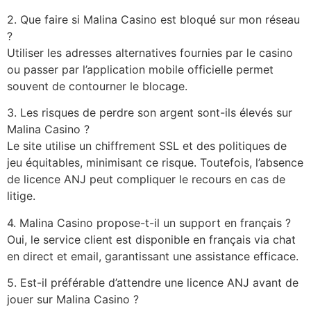
2. Que faire si Malina Casino est bloqué sur mon réseau
?
Utiliser les adresses alternatives fournies par le casino
ou passer par l’application mobile officielle permet
souvent de contourner le blocage.
3. Les risques de perdre son argent sont-ils élevés sur
Malina Casino ?
Le site utilise un chiffrement SSL et des politiques de
jeu équitables, minimisant ce risque. Toutefois, l’absence
de licence ANJ peut compliquer le recours en cas de
litige.
4. Malina Casino propose-t-il un support en français ?
Oui, le service client est disponible en français via chat
en direct et email, garantissant une assistance efficace.
5. Est-il préférable d’attendre une licence ANJ avant de
jouer sur Malina Casino ?