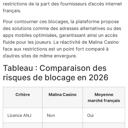
restrictions de la part des fournisseurs d’accès internet
français.
Pour contourner ces blocages, la plateforme propose
des solutions comme des adresses alternatives ou des
apps mobiles optimisées, garantissant ainsi un accès
fluide pour les joueurs. La réactivité de Malina Casino
face aux restrictions est un point fort comparé à
d’autres sites de même envergure.
Tableau : Comparaison des
risques de blocage en 2026
Critère
Malina Casino
Moyenne
marché français
Licence ANJ
Non
Oui