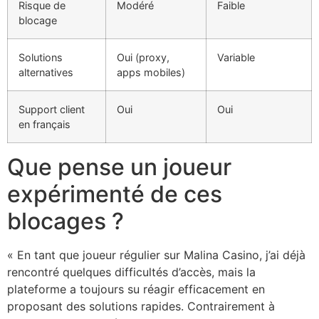
Risque de
Modéré
Faible
blocage
Solutions
Oui (proxy,
Variable
alternatives
apps mobiles)
Support client
Oui
Oui
en français
Que pense un joueur
expérimenté de ces
blocages ?
« En tant que joueur régulier sur Malina Casino, j’ai déjà
rencontré quelques difficultés d’accès, mais la
plateforme a toujours su réagir efficacement en
proposant des solutions rapides. Contrairement à