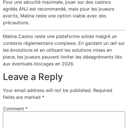
Pour une sécurité maximale, jouer sur des casinos
agréés ANJ est recommandé, mais pour les joueurs
avertis, Malina reste une option viable avec des
précautions.
Malina Casino reste une plateforme solide malgré un
contexte réglementaire complexe. En gardant un œil sur
les évolutions et en utilisant les solutions mises en
place, les joueurs peuvent limiter les désagréments liés
aux éventuels blocages en 2026.
Leave a Reply
Your email address will not be published.
Required
fields are marked
*
Comment
*