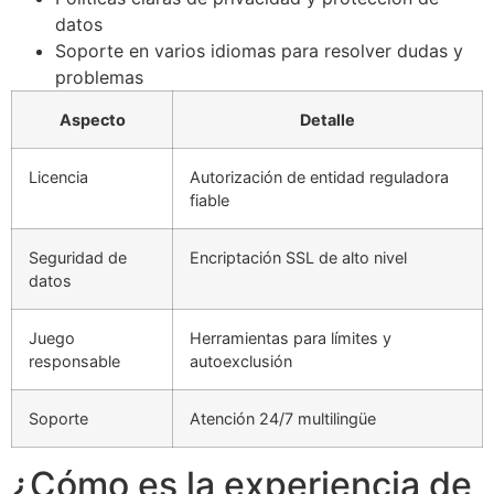
datos
Soporte en varios idiomas para resolver dudas y
problemas
Aspecto
Detalle
Licencia
Autorización de entidad reguladora
fiable
Seguridad de
Encriptación SSL de alto nivel
datos
Juego
Herramientas para límites y
responsable
autoexclusión
Soporte
Atención 24/7 multilingüe
¿Cómo es la experiencia de