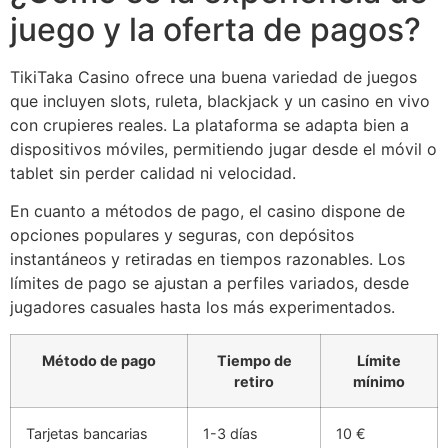
juego y la oferta de pagos?
TikiTaka Casino ofrece una buena variedad de juegos
que incluyen slots, ruleta, blackjack y un casino en vivo
con crupieres reales. La plataforma se adapta bien a
dispositivos móviles, permitiendo jugar desde el móvil o
tablet sin perder calidad ni velocidad.
En cuanto a métodos de pago, el casino dispone de
opciones populares y seguras, con depósitos
instantáneos y retiradas en tiempos razonables. Los
límites de pago se ajustan a perfiles variados, desde
jugadores casuales hasta los más experimentados.
Método de pago
Tiempo de
Límite
retiro
mínimo
Tarjetas bancarias
1-3 días
10 €