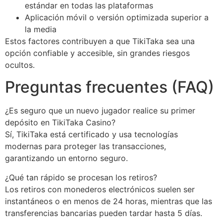
estándar en todas las plataformas
Aplicación móvil o versión optimizada superior a
la media
Estos factores contribuyen a que TikiTaka sea una
opción confiable y accesible, sin grandes riesgos
ocultos.
Preguntas frecuentes (FAQ)
¿Es seguro que un nuevo jugador realice su primer
depósito en TikiTaka Casino?
Sí, TikiTaka está certificado y usa tecnologías
modernas para proteger las transacciones,
garantizando un entorno seguro.
¿Qué tan rápido se procesan los retiros?
Los retiros con monederos electrónicos suelen ser
instantáneos o en menos de 24 horas, mientras que las
transferencias bancarias pueden tardar hasta 5 días.