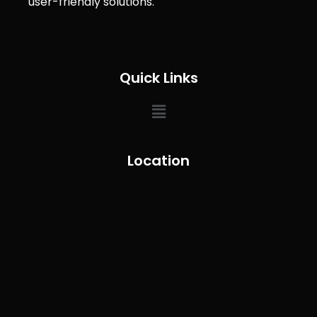
user-friendly solutions.
Quick Links
Location