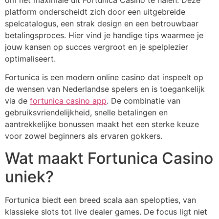
om het maximale uit Fortunica Casino te halen. Deze
platform onderscheidt zich door een uitgebreide
spelcatalogus, een strak design en een betrouwbaar
betalingsproces. Hier vind je handige tips waarmee je
jouw kansen op succes vergroot en je spelplezier
optimaliseert.
Fortunica is een modern online casino dat inspeelt op
de wensen van Nederlandse spelers en is toegankelijk
via de
fortunica casino app
. De combinatie van
gebruiksvriendelijkheid, snelle betalingen en
aantrekkelijke bonussen maakt het een sterke keuze
voor zowel beginners als ervaren gokkers.
Wat maakt Fortunica Casino
uniek?
Fortunica biedt een breed scala aan spelopties, van
klassieke slots tot live dealer games. De focus ligt niet