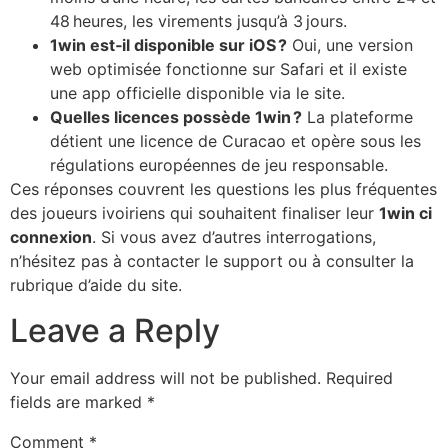
48 heures, les virements jusqu’à 3 jours.
1win est‑il disponible sur iOS ?
Oui, une version
web optimisée fonctionne sur Safari et il existe
une app officielle disponible via le site.
Quelles licences possède 1win ?
La plateforme
détient une licence de Curacao et opère sous les
régulations européennes de jeu responsable.
Ces réponses couvrent les questions les plus fréquentes
des joueurs ivoiriens qui souhaitent finaliser leur
1win ci
connexion
. Si vous avez d’autres interrogations,
n’hésitez pas à contacter le support ou à consulter la
rubrique d’aide du site.
Leave a Reply
Your email address will not be published.
Required
fields are marked
*
Comment
*