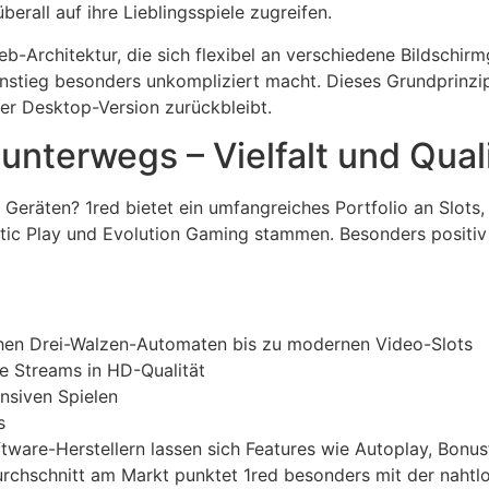
erall auf ihre Lieblingsspiele zugreifen.
eb-Architektur, die sich flexibel an verschiedene Bildschi
instieg besonders unkompliziert macht. Dieses Grundprinzip
er Desktop-Version zurückbleibt.
unterwegs – Vielfalt und Qual
Geräten? 1red bietet ein umfangreiches Portfolio an Slots, 
c Play und Evolution Gaming stammen. Besonders positiv fäl
chen Drei-Walzen-Automaten bis zu modernen Video-Slots
ge Streams in HD-Qualität
ensiven Spielen
s
tware-Herstellern lassen sich Features wie Autoplay, Bonu
chschnitt am Markt punktet 1red besonders mit der nahtlos