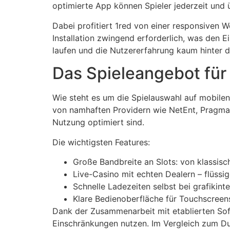
optimierte App können Spieler jederzeit und üb
Dabei profitiert 1red von einer responsiven W
Installation zwingend erforderlich, was den E
laufen und die Nutzererfahrung kaum hinter d
Das Spieleangebot für 
Wie steht es um die Spielauswahl auf mobilen 
von namhaften Providern wie NetEnt, Pragmati
Nutzung optimiert sind.
Die wichtigsten Features:
Große Bandbreite an Slots: von klassis
Live-Casino mit echten Dealern – flüssi
Schnelle Ladezeiten selbst bei grafikint
Klare Bedienoberfläche für Touchscreen
Dank der Zusammenarbeit mit etablierten Sof
Einschränkungen nutzen. Im Vergleich zum Dur