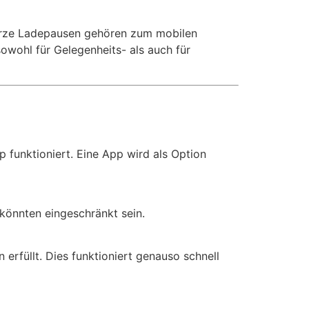
 kurze Ladepausen gehören zum mobilen
owohl für Gelegenheits- als auch für
 funktioniert. Eine App wird als Option
 könnten eingeschränkt sein.
rfüllt. Dies funktioniert genauso schnell