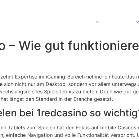
Home
About Us
Products
Download
o – Wie gut funktionier
zehnt Expertise im iGaming-Bereich nehme ich heute das mob
e sich nicht nur am Desktop, sondern vor allem unterwegs al
wechslungsreiches Spielerlebnis zu bieten. Doch wie gut g
 hat längst den Standard in der Branche gesetzt.
len bei 1redcasino so wichtig
Tablets zum Spielen hat den Fokus auf mobile Casinos mas
, einfache Navigation und volle Funktionalität verspricht.