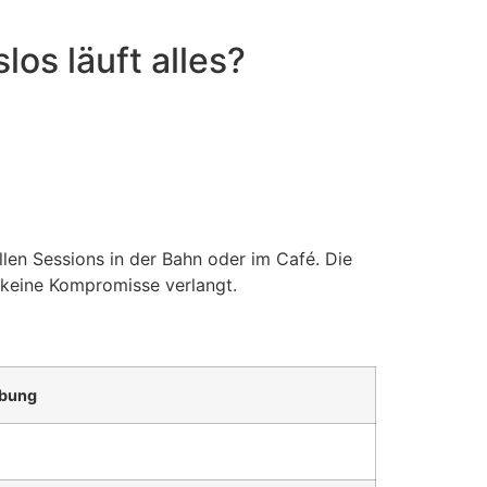
os läuft alles?
llen Sessions in der Bahn oder im Café. Die
s keine Kompromisse verlangt.
ibung