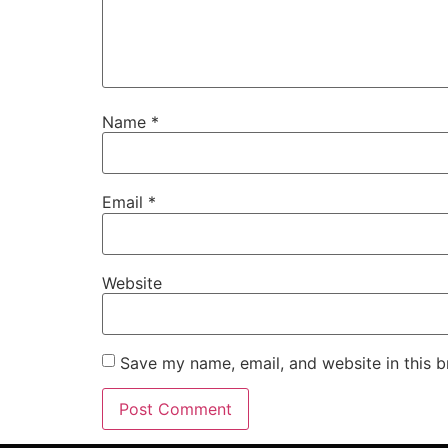
Name
*
Email
*
Website
Save my name, email, and website in this b