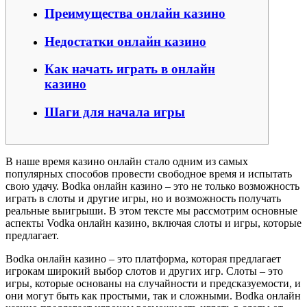
Преимущества онлайн казино
Недостатки онлайн казино
Как начать играть в онлайн
казино
Шаги для начала игры
В наше время казино онлайн стало одним из самых
популярных способов провести свободное время и испытать
свою удачу. Вodka онлайн казино – это не только возможность
играть в слоты и другие игры, но и возможность получать
реальные выигрыши. В этом тексте мы рассмотрим основные
аспекты Vodka онлайн казино, включая слоты и игры, которые
предлагает.
Вodka онлайн казино – это платформа, которая предлагает
игрокам широкий выбор слотов и других игр. Слоты – это
игры, которые основаны на случайности и предсказуемости, и
они могут быть как простыми, так и сложными. Вodka онлайн