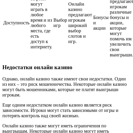
предлагаю
могут
Онлайн
игрокам
играть в
казино
различные
любое
предлагают
Бонусы
бонусы и
время и из
Выбор
игрокам
Доступность
и
акции,
любого
игр
широкий
акции
которые
места, где
выбор
могут
есть
слотов и
помочь им
доступ к
игр.
увеличить
интернету.
свои
выигрыши
Недостатки онлайн казино
Однако, онлайн казино также имеют свои недостатки. Один
из них – это риск мошенничества. Некоторые онлайн казино
могут быть мошенниками, которые не платят выигрыши
игрокам.
Еще одним недостатком онлайн казино является риск
зависимости. Игроки могут стать зависимыми от игры и
потерять контроль над своей жизнью.
Онлайн казино также могут иметь ограничения по
выигрышам. Некоторые онлайн казино могут иметь