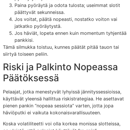
Paina pyöräytä ja odota tulosta; useimmat slotit
päättyvät sekunneissa.
Jos voitat, päätä nopeasti, nostatko voiton vai
jatkatko pyöräytystä.
Jos häviät, lopeta ennen kuin momentum tyhjentää
pankkisi.
Tämä silmukka toistuu, kunnes päätät pitää tauon tai
siirtyä toiseen peliin.
Riski ja Palkinto Nopeassa
Päätöksessä
Pelaajat, jotka menestyvät lyhyissä jännityssessioissa,
käyttävät yleensä hallittua riskistrategiaa. He asettavat
pienen pankin “nopeaa sessiota” varten, jotta jopa
häviöputki ei vaikuta kokonaisvarallisuuteen.
Koska volatiliteetti voi olla korkea monissa slotteissa,