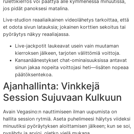
rulettikierros voi päättyä alle kymmenessä minuutissa,
jos pidät panoksesi matalina.
Live-studion reaaliaikainen videolähetys tarkoittaa, että
et odota sivun latauksia; jokainen korttien sekoitus tai
pyöräytys näkyy reaaliajassa.
Live-jackpotit laukeavat usein vain muutaman
kierroksen jälkeen, tarjoten välittömiä voittoja.
Kansanäänestykset chat-ominaisuuksissa antavat
sinun jakaa nopeita voittojasi heti—lisäten nopeaa
päätöksentekoa.
Ajanhallinta: Vinkkejä
Session Sujuvaan Kulkuun
Avain Vegasino:n nauttimiseen ilman uupumista on
hallita session rytmiä. Aseta puhelimeesi hälytys viideksi
minuutiksi pyöräytyksen aloittamisen jälkeen; kun se soi,
pysähdy ja arvioi, oletko vielä mukana.