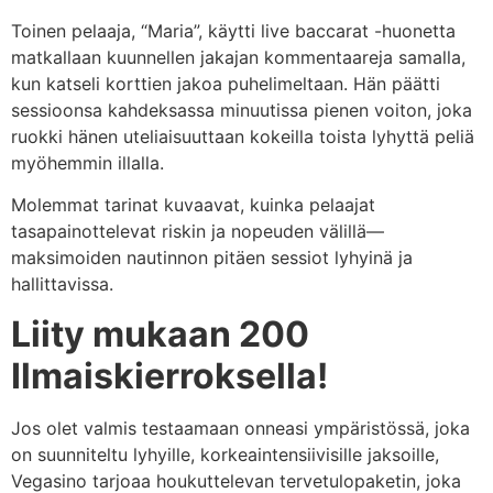
Toinen pelaaja, “Maria”, käytti live baccarat -huonetta
matkallaan kuunnellen jakajan kommentaareja samalla,
kun katseli korttien jakoa puhelimeltaan. Hän päätti
sessioonsa kahdeksassa minuutissa pienen voiton, joka
ruokki hänen uteliaisuuttaan kokeilla toista lyhyttä peliä
myöhemmin illalla.
Molemmat tarinat kuvaavat, kuinka pelaajat
tasapainottelevat riskin ja nopeuden välillä—
maksimoiden nautinnon pitäen sessiot lyhyinä ja
hallittavissa.
Liity mukaan 200
Ilmaiskierroksella!
Jos olet valmis testaamaan onneasi ympäristössä, joka
on suunniteltu lyhyille, korkeaintensiivisille jaksoille,
Vegasino tarjoaa houkuttelevan tervetulopaketin, joka