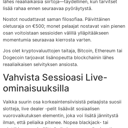
lähes reaaliaikaisia siirtoja—täydellinen, kun tarvitset
lisää rahaa ennen seuraavaa pyöräytystä.
Nostot noudattavat saman filosofiaa. Päivittäinen
oletusraja on €500; monet pelaajat nostavat vain pienen
osan voitoistaan sessioiden välillä ylläpitääkseen
momentumia seuraavaa kierrosta varten.
Jos olet kryptovaluuttojen taitaja, Bitcoin, Ethereum tai
Dogecoin tarjoavat lisänopeutta blockchainin lähes
reaaliaikaisen selvityksen ansiosta.
Vahvista Sessioasi Live-
ominaisuuksilla
Vaikka suurin osa korkeaintensiivisistä pelaajista suosii
slotteja, live dealer -pelit lisäävät sosiaalisen
vuorovaikutuksen elementin, joka voi lisätä jännitystä
ilman, että peliaika pitenee. Nopea blackjack- tai