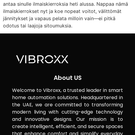
antaa sinulle ilmaiskierroksia heti alussa. Nappaa nämä
ilmaiskierrokset nyt ja koe nopeat voitot, välittömät
jännitykset ja vapaus pelata milloin vain—ei pitkä
odotus tai laajoja sitoumuksia.
About US
Welcome to Vibroxx, a trusted leader in smart
home automation solutions. Headquartered in
the UAE, we are committed to transforming
modern living with cutting-edge technology
and innovative designs. Our mission is to
create intelligent, efficient, and secure spaces
that enhance comfort and simplify everyday