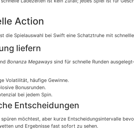
chnelle Ladezeiten ist kein Zufall; jedes Spiel ist für Ges
lle Action
st die Spielauswahl bei Swift eine Schatztruhe mit schnellle
ung liefern
nd
Bonanza Megaways
sind für schnelle Runden ausgeleg
e Volatilität, häufige Gewinne.
plosive Bonusrunden.
enzial bei jedem Spin.
sche Entscheidungen
spüren möchtest, aber kurze Entscheidungsintervalle bevor
etten und Ergebnisse fast sofort zu sehen.