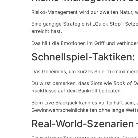
Risiko-Management wird zur zweiten Natur, w
Eine gängige Strategie ist „Quick Stop“: Setz
erreicht hast.
Das hält die Emotionen im Griff und verhind
Schnellspiel-Taktiken
Das Geheimnis, um kurzes Spiel zu maximiere
Du wirst bemerken, dass Slots wie
Book of D
Rückflüsse auf dein Bankroll bedeuten.
Beim Live Blackjack kann es vorteilhaft sei
Gewinnwahrscheinlichkeiten ohne lange Wetts
Real‑World‑Szenarien 