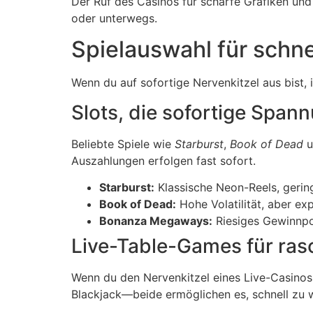
Der Ruf des Casinos für scharfe Grafiken und s
oder unterwegs.
Spielauswahl für schne
Wenn du auf sofortige Nervenkitzel aus bist, i
Slots, die sofortige Spann
Beliebte Spiele wie
Starburst
,
Book of Dead
u
Auszahlungen erfolgen fast sofort.
Starburst:
Klassische Neon-Reels, gering
Book of Dead:
Hohe Volatilität, aber ex
Bonanza Megaways:
Riesiges Gewinnpot
Live-Table-Games für ra
Wenn du den Nervenkitzel eines Live-Casinos 
Blackjack—beide ermöglichen es, schnell zu w