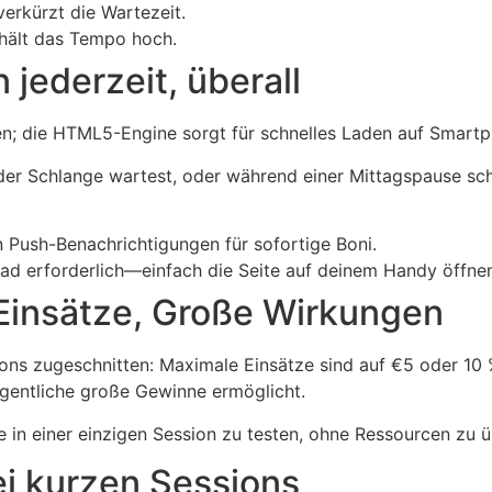
erkürzt die Wartezeit.
hält das Tempo hoch.
n jederzeit, überall
ten; die HTML5-Engine sorgt für schnelles Laden auf Smart
 der Schlange wartest, oder während einer Mittagspause s
 Push-Benachrichtigungen für sofortige Boni.
 erforderlich—einfach die Seite auf deinem Handy öffnen
Einsätze, Große Wirkungen
sions zugeschnitten: Maximale Einsätze sind auf €5 oder 1
legentliche große Gewinne ermöglicht.
e in einer einzigen Session zu testen, ohne Ressourcen zu 
i kurzen Sessions