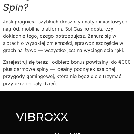
Spin?
Jeśli pragniesz szybkich dreszczy i natychmiastowych
nagród, mobilna platforma Sol Casino dostarczy
dokładnie tego, czego potrzebujesz. Zanurz się w
slotach o wysokiej zmienności, sprawdź szczęście w
grach na żywo — wszystko jest na wyciągnięcie ręki.
Zarejestruj się teraz i odbierz bonus powitalny: do €300
plus darmowe spiny — idealny początek szalonej
przygody gamingowej, która nie będzie cię trzymać
przy ekranie cały dzień.