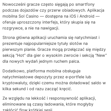
Nowocześni gracze często sięgają po smartfony
podczas dojazdów czy przerw obiadowych. Aplikacja
mobilna Sol Casino — dostępna na iOS i Android —
oferuje uproszczony interfejs, który skupia się na
rozgrywce, a nie na nawigacji.
Strona główna aplikacji uruchamia się natychmiast i
prezentuje najpopularniejsze tytuły slotów na
pierwszym planie. Gracze mogą przełączać się między
sekcją “Hot” dla gier o wysokim zwrocie i sekcją “New”
dla nowych wydań jednym ruchem palca.
Dodatkowo, platforma mobilna obsługuje
natychmiastowe depozyty przez e‑portfele lub
kryptowaluty, dzięki czemu można doładować saldo w
kilka sekund i od razu zacząć kręcić.
Ze względu na lekkość i responsywność aplikacji,
eliminowane są czasy ładowania, które mogłyby
zakłócić flow krótkiej sesji.