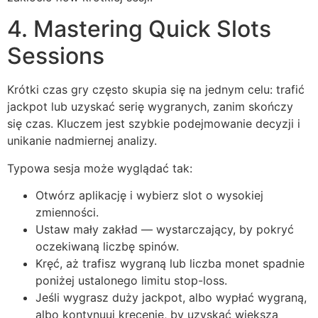
4. Mastering Quick Slots
Sessions
Krótki czas gry często skupia się na jednym celu: trafić
jackpot lub uzyskać serię wygranych, zanim skończy
się czas. Kluczem jest szybkie podejmowanie decyzji i
unikanie nadmiernej analizy.
Typowa sesja może wyglądać tak:
Otwórz aplikację i wybierz slot o wysokiej
zmienności.
Ustaw mały zakład — wystarczający, by pokryć
oczekiwaną liczbę spinów.
Kręć, aż trafisz wygraną lub liczba monet spadnie
poniżej ustalonego limitu stop-loss.
Jeśli wygrasz duży jackpot, albo wypłać wygraną,
albo kontynuuj kręcenie, by uzyskać większą