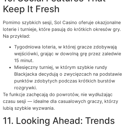
Keep It Fresh
Pomimo szybkich sesji, Sol Casino oferuje okazjonalne
loterie i turnieje, które pasują do krótkich okresów gry.
Na przykład:
Tygodniowa loteria, w której gracze zdobywają
wejściówki, grając w dowolną grę przez zaledwie
15 minut.
Miesięczny turniej, w którym szybkie rundy
Blackjacka decydują o zwycięzcach na podstawie
punktów zdobytych podczas krótkich burstów
rozgrywki.
Te funkcje zachęcają do powrotów, nie wydłużając
czasu sesji — idealne dla casualowych graczy, którzy
lubią szybkie wyzwania.
11. Looking Ahead: Trends