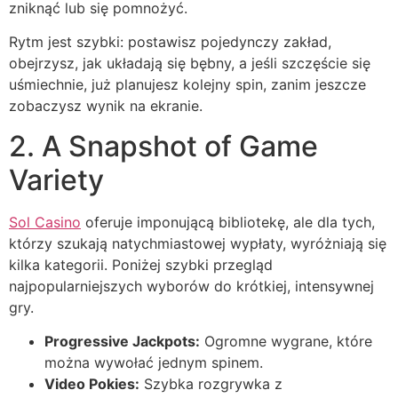
zniknąć lub się pomnożyć.
Rytm jest szybki: postawisz pojedynczy zakład,
obejrzysz, jak układają się bębny, a jeśli szczęście się
uśmiechnie, już planujesz kolejny spin, zanim jeszcze
zobaczysz wynik na ekranie.
2. A Snapshot of Game
Variety
Sol Casino
oferuje imponującą bibliotekę, ale dla tych,
którzy szukają natychmiastowej wypłaty, wyróżniają się
kilka kategorii. Poniżej szybki przegląd
najpopularniejszych wyborów do krótkiej, intensywnej
gry.
Progressive Jackpots:
Ogromne wygrane, które
można wywołać jednym spinem.
Video Pokies:
Szybka rozgrywka z