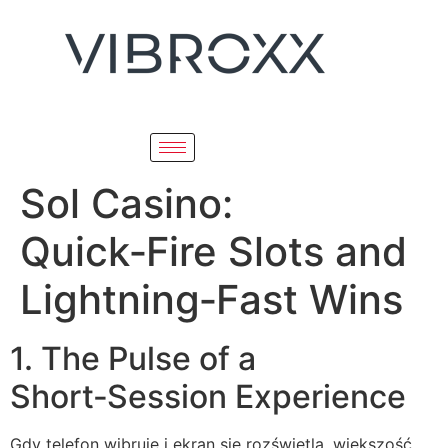
Sol Casino:
Quick‑Fire Slots and
Lightning‑Fast Wins
1. The Pulse of a
Short‑Session Experience
Gdy telefon wibruje i ekran się rozświetla, większość