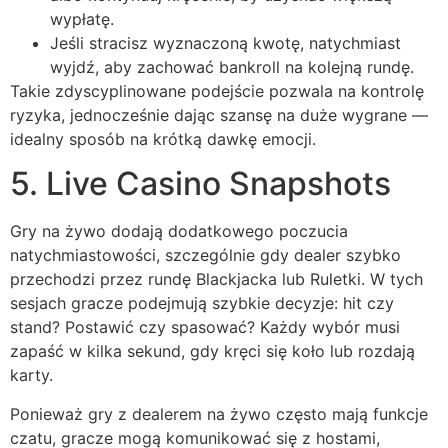
wypłatę.
Jeśli stracisz wyznaczoną kwotę, natychmiast
wyjdź, aby zachować bankroll na kolejną rundę.
Takie zdyscyplinowane podejście pozwala na kontrolę
ryzyka, jednocześnie dając szansę na duże wygrane —
idealny sposób na krótką dawkę emocji.
5. Live Casino Snapshots
Gry na żywo dodają dodatkowego poczucia
natychmiastowości, szczególnie gdy dealer szybko
przechodzi przez rundę Blackjacka lub Ruletki. W tych
sesjach gracze podejmują szybkie decyzje: hit czy
stand? Postawić czy spasować? Każdy wybór musi
zapaść w kilka sekund, gdy kręci się koło lub rozdają
karty.
Ponieważ gry z dealerem na żywo często mają funkcje
czatu, gracze mogą komunikować się z hostami,