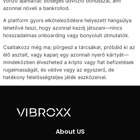
vonzó ajánlattal: bőséges üdvözlő bónusszal, ami
azonnal növeli a bankrollod.
A platform gyors elköteleződésre helyezett hangsúlya
lehetővé teszi, hogy azonnal kezdj játszani—nincs
hosszadalmas onboarding vagy bonyolult útmutatók.
Csatlakozz még ma; pörgesd a tárcsákat, próbáld ki az
élő asztalt, vagy kaparj egy azonnali nyerő kártyát—
mindeközben élvezheted a kripto vagy fiat befizetések
rugalmasságát, és védve vagy az egyszerű, de
hatékony felelősségteljes játék eszközeivel.
About US