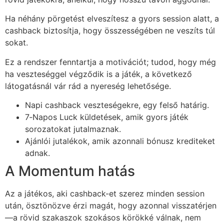
Ha néhány pörgetést elveszítesz a gyors session alatt, a
cashback biztosítja, hogy összességében ne veszíts túl
sokat.
Ez a rendszer fenntartja a motivációt; tudod, hogy még
ha veszteséggel végződik is a játék, a következő
látogatásnál vár rád a nyereség lehetősége.
Napi cashback veszteségekre, egy felső határig.
7‑Napos Luck küldetések, amik gyors játék
sorozatokat jutalmaznak.
Ajánlói jutalékok, amik azonnali bónusz krediteket
adnak.
A Momentum hatás
Az a játékos, aki cashback-et szerez minden session
után, ösztönözve érzi magát, hogy azonnal visszatérjen
—a rövid szakaszok szokásos körökké válnak, nem