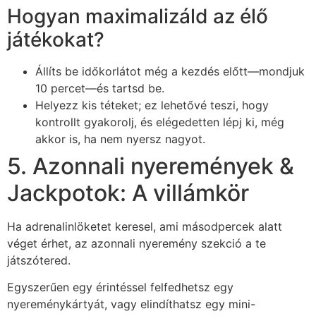
Hogyan maximalizáld az élő
játékokat?
Állíts be időkorlátot még a kezdés előtt—mondjuk
10 percet—és tartsd be.
Helyezz kis téteket; ez lehetővé teszi, hogy
kontrollt gyakorolj, és elégedetten lépj ki, még
akkor is, ha nem nyersz nagyot.
5. Azonnali nyeremények &
Jackpotok: A villámkör
Ha adrenalinlöketet keresel, ami másodpercek alatt
véget érhet, az azonnali nyeremény szekció a te
játszótered.
Egyszerűen egy érintéssel felfedhetsz egy
nyereménykártyát, vagy elindíthatsz egy mini-