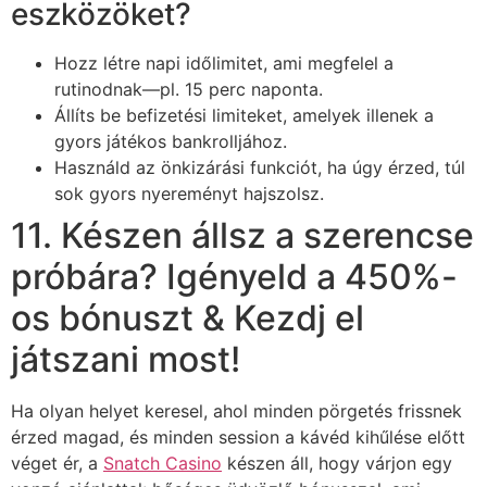
eszközöket?
Hozz létre napi időlimitet, ami megfelel a
rutinodnak—pl. 15 perc naponta.
Állíts be befizetési limiteket, amelyek illenek a
gyors játékos bankrolljához.
Használd az önkizárási funkciót, ha úgy érzed, túl
sok gyors nyereményt hajszolsz.
11. Készen állsz a szerencse
próbára? Igényeld a 450%-
os bónuszt & Kezdj el
játszani most!
Ha olyan helyet keresel, ahol minden pörgetés frissnek
érzed magad, és minden session a kávéd kihűlése előtt
véget ér, a
Snatch Casino
készen áll, hogy várjon egy