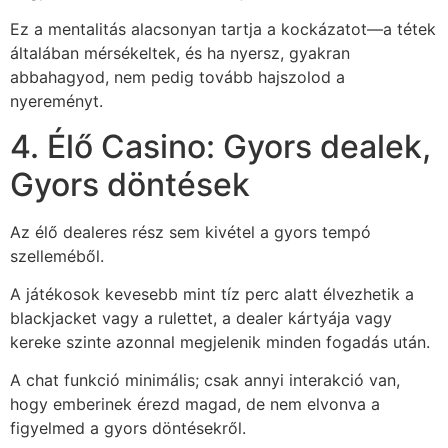
Ez a mentalitás alacsonyan tartja a kockázatot—a tétek
általában mérsékeltek, és ha nyersz, gyakran
abbahagyod, nem pedig tovább hajszolod a
nyereményt.
4. Élő Casino: Gyors dealek,
Gyors döntések
Az élő dealeres rész sem kivétel a gyors tempó
szelleméből.
A játékosok kevesebb mint tíz perc alatt élvezhetik a
blackjacket vagy a rulettet, a dealer kártyája vagy
kereke szinte azonnal megjelenik minden fogadás után.
A chat funkció minimális; csak annyi interakció van,
hogy emberinek érezd magad, de nem elvonva a
figyelmed a gyors döntésekről.