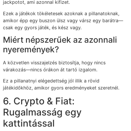
jackpotot, ami azonnal kifizet.
Ezek a játékok tökéletesek azoknak a pillanatoknak,
amikor épp egy buszon ülsz vagy vársz egy barátra—
csak egy gyors játék, és kész vagy.
Miért népszerűek az azonnali
nyeremények?
A közvetlen visszajelzés biztosítja, hogy nincs
várakozás—nincs órákon át tartó izgalom.
Ez a pillanatnyi elégedettség jól illik a rövid
játékidőkhöz, amikor gyors eredményeket szeretnél.
6. Crypto & Fiat:
Rugalmasság egy
kattintással