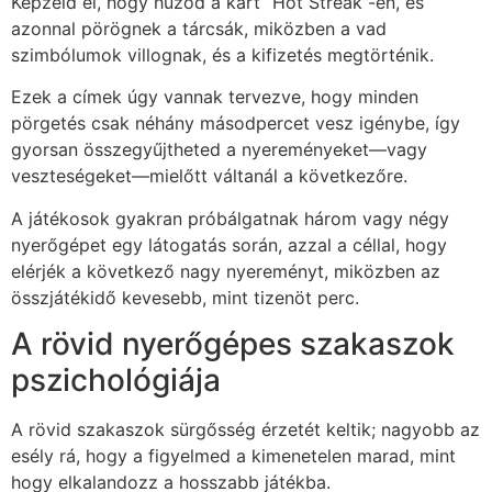
Képzeld el, hogy húzod a kart “Hot Streak”-en, és
azonnal pörögnek a tárcsák, miközben a vad
szimbólumok villognak, és a kifizetés megtörténik.
Ezek a címek úgy vannak tervezve, hogy minden
pörgetés csak néhány másodpercet vesz igénybe, így
gyorsan összegyűjtheted a nyereményeket—vagy
veszteségeket—mielőtt váltanál a következőre.
A játékosok gyakran próbálgatnak három vagy négy
nyerőgépet egy látogatás során, azzal a céllal, hogy
elérjék a következő nagy nyereményt, miközben az
összjátékidő kevesebb, mint tizenöt perc.
A rövid nyerőgépes szakaszok
pszichológiája
A rövid szakaszok sürgősség érzetét keltik; nagyobb az
esély rá, hogy a figyelmed a kimenetelen marad, mint
hogy elkalandozz a hosszabb játékba.