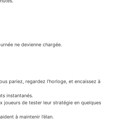
nutes.
journée ne devienne chargée.
ous pariez, regardez l’horloge, et encaissez à
ts instantanés.
x joueurs de tester leur stratégie en quelques
aident à maintenir l’élan.