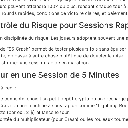
urs peuvent atteindre 100× ou plus, rendant chaque tour à s
rounds rapides, conditions de victoire claires, et paiements
trôle du Risque pour Sessions Ra
n disciplinée du risque. Les joueurs adoptent souvent une s
e “$5 Crash” permet de tester plusieurs fois sans épuiser
te, on passe à autre chose plutôt que de doubler la mise —
ransformer une session rapide en marathon.
ur en une Session de 5 Minutes
à ceci :
e connecte, choisit un petit dépôt crypto ou une recharge p
 Crash ou une machine à sous rapide comme “Lightning Roul
e (par ex., 2 $) et lance le tour.
ntée du multiplicateur (pour Crash) ou les rouleaux tourner