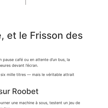
Contact
+971 58 554 5099
, et le Frisson des
 pause café ou en attente d’un bus, la
eures devant l’écran.
x mille titres — mais le véritable attrait
 sur Roobet
urner une machine à sous, testent un jeu de