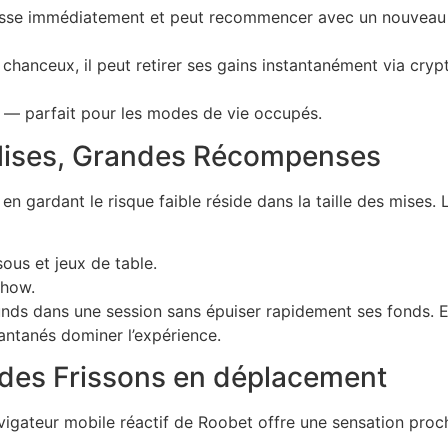
aisse immédiatement et peut recommencer avec un nouveau par
 chanceux, il peut retirer ses gains instantanément via crypt
 — parfait pour les modes de vie occupés.
s Mises, Grandes Récompenses
 en gardant le risque faible réside dans la taille des mises
ous et jeux de table.
Show.
nds dans une session sans épuiser rapidement ses fonds. Ell
tantanés dominer l’expérience.
 des Frissons en déplacement
navigateur mobile réactif de Roobet offre une sensation proc