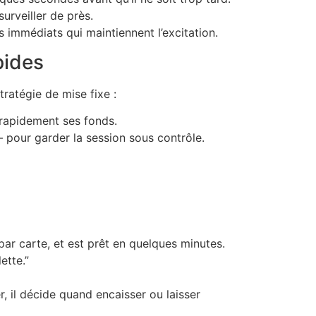
urveiller de près.
 immédiats qui maintiennent l’excitation.
pides
tratégie de mise fixe :
 rapidement ses fonds.
 pour garder la session sous contrôle.
ar carte, et est prêt en quelques minutes.
ette.”
, il décide quand encaisser ou laisser