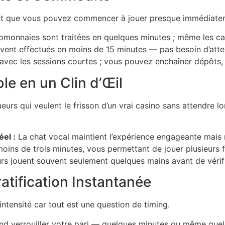
ient que vous pouvez commencer à jouer presque immédiateme
omonnaies sont traitées en quelques minutes ; même les ca
uvent effectués en moins de 15 minutes — pas besoin d’atte
 avec les sessions courtes ; vous pouvez enchaîner dépôts, j
le en un Clin d’Œil
ueurs qui veulent le frisson d’un vrai casino sans attendre
éel :
La chat vocal maintient l’expérience engageante mais 
ins de trois minutes, vous permettant de jouer plusieurs fo
urs jouent souvent seulement quelques mains avant de vérifi
tification Instantanée
intensité car tout est une question de timing.
 verrouiller votre pari — quelques minutes ou même quelqu