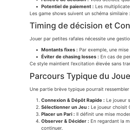
Potentiel de paiement :
Les multiplicate
Les game shows suivent un schéma similaire : 
Timing de décision et Con
Jouer par petites rafales nécessite une gestio
Montants fixes :
Par exemple, une mise d
Éviter de chasing losses :
En cas de per
Ce style maintient l’excitation élevée sans t
Parcours Typique du Joue
Une partie brève typique pourrait ressembler 
Connexion & Dépôt Rapide :
Le joueur s
Sélectionner un Jeu :
Le joueur choisit
Placer un Pari :
Il définit une mise modest
Observer & Décider :
En regardant la mo
continuer.