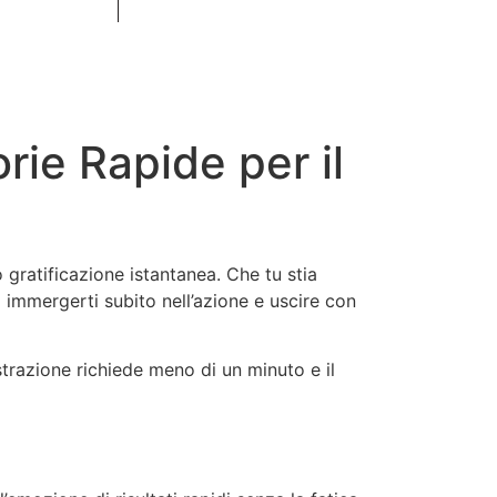
Contact
+971 58 554 5099
rie Rapide per il
 gratificazione istantanea. Che tu stia
 immergerti subito nell’azione e uscire con
strazione richiede meno di un minuto e il