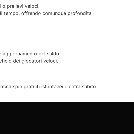
o prelievi veloci.
iti di tempo, offrendo comunque profondità
 e aggiornamento del saldo.
ficio dei giocatori veloci.
cca spin gratuiti istantanei e entra subito