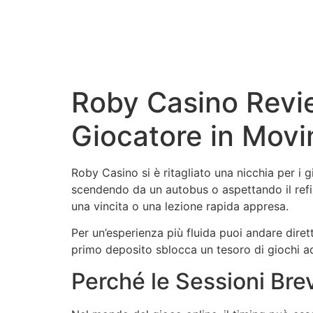
Roby Casino Revie
Giocatore in Mov
Roby Casino si è ritagliato una nicchia per i 
scendendo da un autobus o aspettando il refill
una vincita o una lezione rapida appresa.
Per un’esperienza più fluida puoi andare dir
primo deposito sblocca un tesoro di giochi ad
Perché le Sessioni Bre