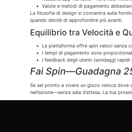
Valute e metodi di pagamento abbastanza 
La filosofia di design si concentra sulla forn
quando decidi di approfondire più avanti.
Equilibrio tra Velocità e Q
La piattaforma offre spin veloci senza 
I tempi di pagamento sono proporzionati 
I feedback degli utenti (sondaggi rapidi 
Fai Spin—Guadagna 25
Se sei pronto a vivere un gioco veloce dove o
nell’azione—senza sala d’attesa. La tua pross