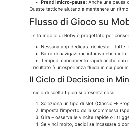
Prendi micro‑pause:
Anche una pausa di
Queste tattiche aiutano a mantenere un ritmo e
Flusso di Gioco su Mobi
Il sito mobile di Roby è progettato per conse
Nessuna app dedicata richiesta – tutte le
Barra di navigazione intuitiva che mette l
Tempi di caricamento rapidi anche con co
Il risultato è un’esperienza fluida in cui puoi
Il Ciclo di Decisione in Min
Il ciclo di scelta tipico si presenta così:
Seleziona un tipo di slot (Classic → Pr
Imposta l’importo della scommessa (spes
Gira – osserva le vincite rapide o i trigg
Se vinci molto, decidi se incassare o co