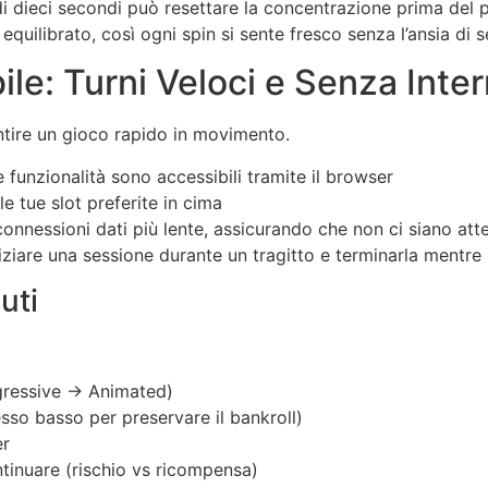
 dieci secondi può resettare la concentrazione prima del 
quilibrato, così ogni spin si sente fresco senza l’ansia di s
le: Turni Veloci e Senza Inter
ntire un gioco rapido in movimento.
 funzionalità sono accessibili tramite il browser
e tue slot preferite in cima
nnessioni dati più lente, assicurando che non ci siano attes
 iniziare una sessione durante un tragitto e terminarla mentr
uti
ogressive → Animated)
so basso per preservare il bankroll)
er
ntinuare (rischio vs ricompensa)