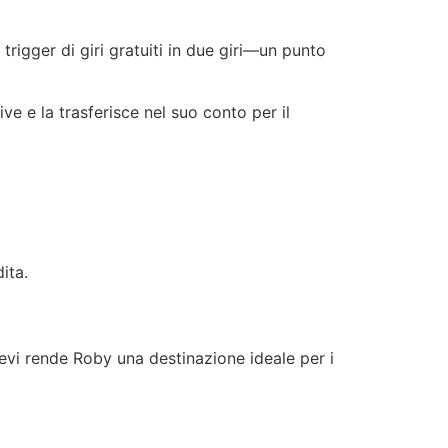
igger di giri gratuiti in due giri—un punto
ve e la trasferisce nel suo conto per il
ita.
evi rende Roby una destinazione ideale per i