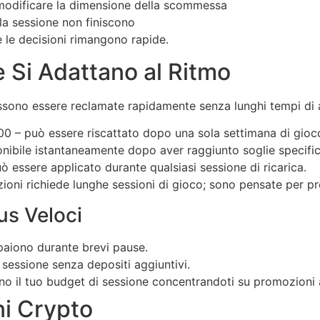
 modificare la dimensione della scommessa
lla sessione non finiscono
e le decisioni rimangono rapide.
Si Adattano al Ritmo
ono essere reclamate rapidamente senza lunghi tempi di a
0 – può essere riscattato dopo una sola settimana di gioc
ibile istantaneamente dopo aver raggiunto soglie specifich
 essere applicato durante qualsiasi sessione di ricarica.
ioni richiede lunghe sessioni di gioco; sono pensate per pr
s Veloci
mpaiono durante brevi pause.
 sessione senza depositi aggiuntivi.
no il tuo budget di sessione concentrandoti su promozioni a
ni Crypto