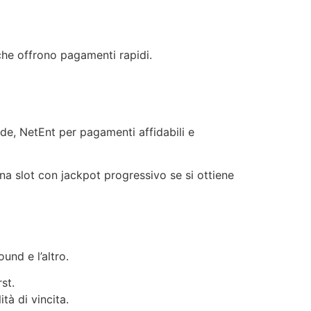
 che offrono pagamenti rapidi.
ide, NetEnt per pagamenti affidabili e
una slot con jackpot progressivo se si ottiene
und e l’altro.
st.
tà di vincita.