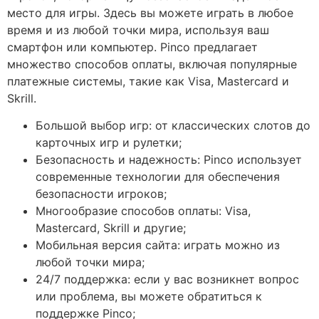
место для игры. Здесь вы можете играть в любое
время и из любой точки мира, используя ваш
смартфон или компьютер. Pinco предлагает
множество способов оплаты, включая популярные
платежные системы, такие как Visa, Mastercard и
Skrill.
Большой выбор игр: от классических слотов до
карточных игр и рулетки;
Безопасность и надежность: Pinco использует
современные технологии для обеспечения
безопасности игроков;
Многообразие способов оплаты: Visa,
Mastercard, Skrill и другие;
Мобильная версия сайта: играть можно из
любой точки мира;
24/7 поддержка: если у вас возникнет вопрос
или проблема, вы можете обратиться к
поддержке Pinco;