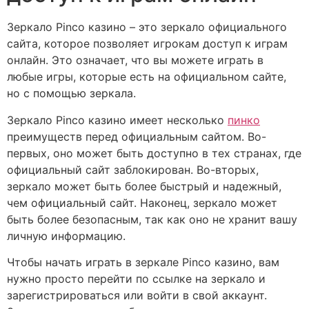
Зеркало Pinco казино – это зеркало официального
сайта, которое позволяет игрокам доступ к играм
онлайн. Это означает, что вы можете играть в
любые игры, которые есть на официальном сайте,
но с помощью зеркала.
Зеркало Pinco казино имеет несколько
пинко
преимуществ перед официальным сайтом. Во-
первых, оно может быть доступно в тех странах, где
официальный сайт заблокирован. Во-вторых,
зеркало может быть более быстрый и надежный,
чем официальный сайт. Наконец, зеркало может
быть более безопасным, так как оно не хранит вашу
личную информацию.
Чтобы начать играть в зеркале Pinco казино, вам
нужно просто перейти по ссылке на зеркало и
зарегистрироваться или войти в свой аккаунт.