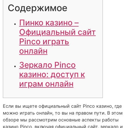
Содержимое
Пинко казино –
Официальный сайт
Pinco играть
онлайн
Зеркало Pinco
казино: доступ к
играм онлайн
Если вы ищете официальный сайт Pinco казино, где
можно играть онлайн, то вы на правом пути. В этом
обзоре мы рассмотрим основные аспекты работы
казино Pinco, включая официальный сайт, зеркало и