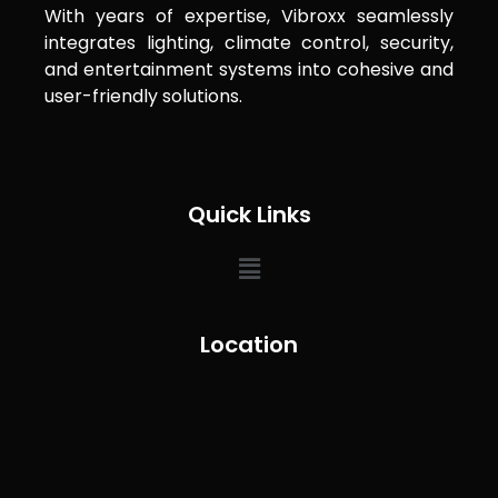
With years of expertise, Vibroxx seamlessly
integrates lighting, climate control, security,
and entertainment systems into cohesive and
user-friendly solutions.
Quick Links
Location