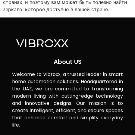
странах, и поэтому вам может быть полезно найти
зеркало, которое доступно в вашей стране.
About US
Welcome to Vibroxx, a trusted leader in smart
home automation solutions. Headquartered in
the UAE, we are committed to transforming
modern living with cutting-edge technology
and innovative designs. Our mission is to
create intelligent, efficient, and secure spaces
that enhance comfort and simplify everyday
life.