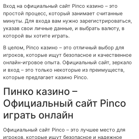
Вход на официальный сайт Pinco казино – это
простой процесс, который занимает считанные
минуты. Для входа вам нужно зарегистрироваться,
указав свои личные данные, и выбрать валюту, в
которой вы хотите играть.
В целом, Pinco казино – это отличный выбор для
игроков, которые ищут безопасное и качественное
онлайн-игровое опыта. Официальный сайт, зеркало
и вход – это только некоторые из преимуществ,
которые предлагает казино Pinco.
Пинко казино –
Официальный сайт Pinco
играть онлайн
Официальный сайт Pinco – это лучшее место для
игроков, которые ищут безопасное и надежное