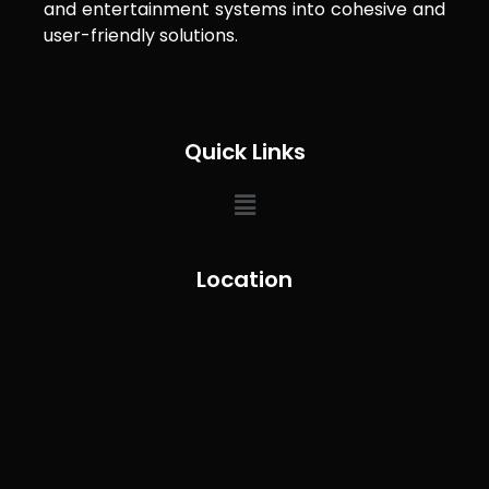
and entertainment systems into cohesive and
user-friendly solutions.
Quick Links
Location