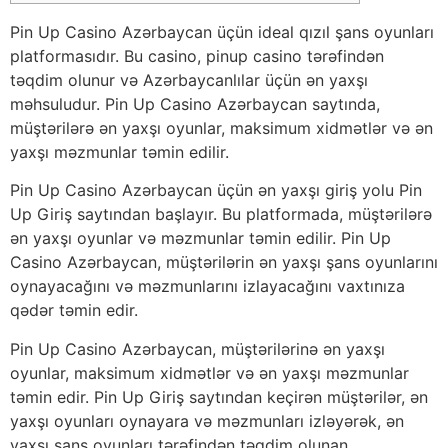
Pin Up Casino Azərbaycan üçün ideal qızıl şans oyunları
platformasıdır. Bu casino, pinup casino tərəfindən
təqdim olunur və Azərbaycanlılar üçün ən yaxşı
məhsuludur. Pin Up Casino Azərbaycan saytında,
müştərilərə ən yaxşı oyunlar, maksimum xidmətlər və ən
yaxşı məzmunlar təmin edilir.
Pin Up Casino Azərbaycan üçün ən yaxşı giriş yolu Pin
Up Giriş saytından başlayır. Bu platformada, müştərilərə
ən yaxşı oyunlar və məzmunlar təmin edilir. Pin Up
Casino Azərbaycan, müştərilərin ən yaxşı şans oyunlarını
oynayacağını və məzmunlarını izlayacağını vaxtınıza
qədər təmin edir.
Pin Up Casino Azərbaycan, müştərilərinə ən yaxşı
oyunlar, maksimum xidmətlər və ən yaxşı məzmunlar
təmin edir. Pin Up Giriş saytından keçirən müştərilər, ən
yaxşı oyunları oynayara və məzmunları izləyərək, ən
yaxşı şans oyunları tərəfindən təqdim olunan