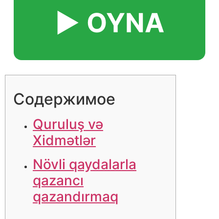
▶️ OYNA
Содержимое
Quruluş və
Xidmətlər
Növli qaydalarla
qazancı
qazandırmaq