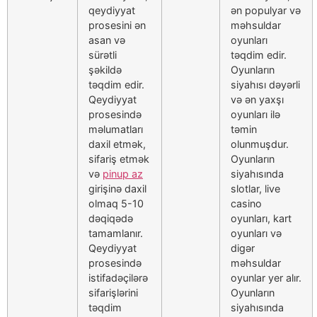
qeydiyyat
ən populyar və
prosesini ən
məhsuldar
asan və
oyunları
sürətli
təqdim edir.
şəkildə
Oyunların
təqdim edir.
siyahısı dəyərli
Qeydiyyat
və ən yaxşı
prosesində
oyunları ilə
məlumatları
təmin
daxil etmək,
olunmuşdur.
sifariş etmək
Oyunların
və
pinup az
siyahısında
girişinə daxil
slotlar, live
olmaq 5-10
casino
dəqiqədə
oyunları, kart
tamamlanır.
oyunları və
Qeydiyyat
digər
prosesində
məhsuldar
istifadəçilərə
oyunlar yer alır.
sifarişlərini
Oyunların
təqdim
siyahısında