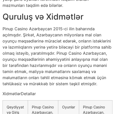
məzmunları təqdim edə bilərlər.
Quruluş və Xidmətlər
Pinup Casino Azərbaycan 2015-ci ilin baharında
açılmışdır. Şirkət, Azərbaycanın milyonlara mal olan
oyunçu məqsədlərinə müraciət edərək, onların istəklərini
və lazımlıqlarını yerinə yetirə biləcəyi bir platforma sahib
olmaq istəyib, yaratılmışdır. Pinup Casino Azərbaycan,
oyunçu məqsədlərinin əhəmiyyətini anlayışına mal olan
bir tərəfindən hazırlanmışdır və onların oyunçu mənəni
təmin etmək, maliyyə məlumatlarını saxlamaq və
məlumatların onları təhlil etməsinə kömək etmək üçün
təhlükəsiz və mürəkkəb bir sistem təşkil etmişdir.
XidmətlərDetallar
Qeydiyyat
Pinup Casino
Oyunlar
Pinup Casino
və Giriş
Azərbaycan,
Azərbaycan,