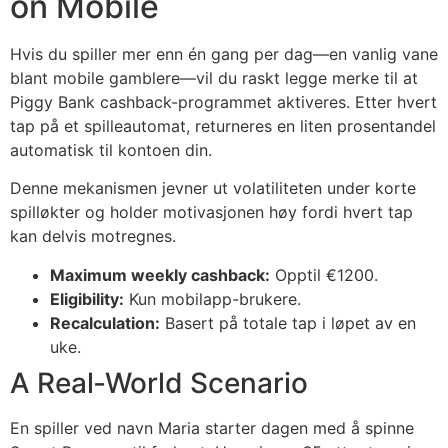
on Mobile
Hvis du spiller mer enn én gang per dag—en vanlig vane
blant mobile gamblere—vil du raskt legge merke til at
Piggy Bank cashback-programmet aktiveres. Etter hvert
tap på et spilleautomat, returneres en liten prosentandel
automatisk til kontoen din.
Denne mekanismen jevner ut volatiliteten under korte
spilløkter og holder motivasjonen høy fordi hvert tap
kan delvis motregnes.
Maximum weekly cashback:
Opptil €1200.
Eligibility:
Kun mobilapp-brukere.
Recalculation:
Basert på totale tap i løpet av en
uke.
A Real‑World Scenario
En spiller ved navn Maria starter dagen med å spinne