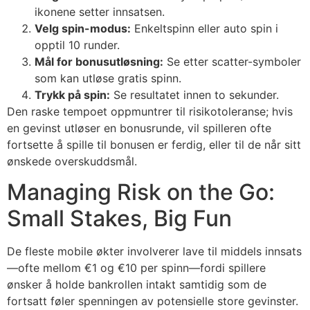
ikonene setter innsatsen.
Velg spin-modus:
Enkeltspinn eller auto spin i
opptil 10 runder.
Mål for bonusutløsning:
Se etter scatter-symboler
som kan utløse gratis spinn.
Trykk på spin:
Se resultatet innen to sekunder.
Den raske tempoet oppmuntrer til risikotoleranse; hvis
en gevinst utløser en bonusrunde, vil spilleren ofte
fortsette å spille til bonusen er ferdig, eller til de når sitt
ønskede overskuddsmål.
Managing Risk on the Go:
Small Stakes, Big Fun
De fleste mobile økter involverer lave til middels innsats
—ofte mellom €1 og €10 per spinn—fordi spillere
ønsker å holde bankrollen intakt samtidig som de
fortsatt føler spenningen av potensielle store gevinster.