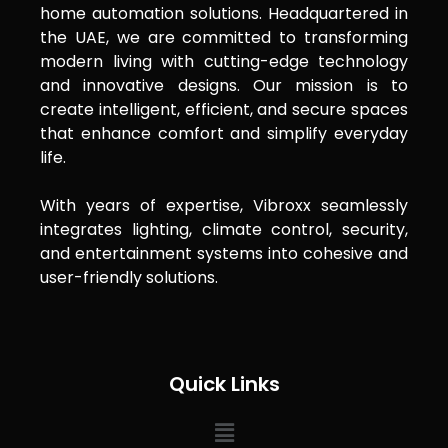
home automation solutions. Headquartered in
the UAE, we are committed to transforming
modern living with cutting-edge technology
and innovative designs. Our mission is to
create intelligent, efficient, and secure spaces
that enhance comfort and simplify everyday
life.
With years of expertise, Vibroxx seamlessly
integrates lighting, climate control, security,
and entertainment systems into cohesive and
user-friendly solutions.
Quick Links