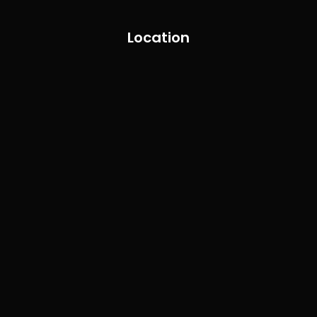
Location