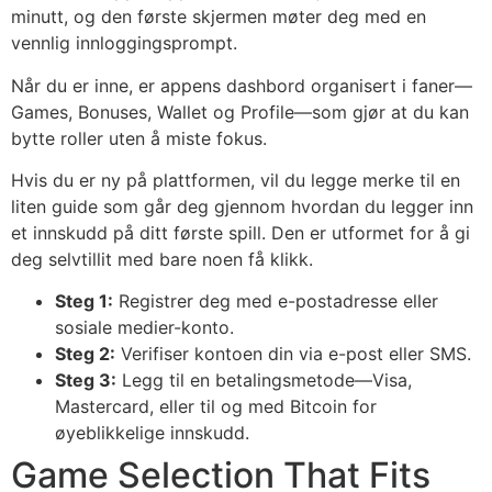
minutt, og den første skjermen møter deg med en
vennlig innloggingsprompt.
Når du er inne, er appens dashbord organisert i faner—
Games, Bonuses, Wallet og Profile—som gjør at du kan
bytte roller uten å miste fokus.
Hvis du er ny på plattformen, vil du legge merke til en
liten guide som går deg gjennom hvordan du legger inn
et innskudd på ditt første spill. Den er utformet for å gi
deg selvtillit med bare noen få klikk.
Steg 1:
Registrer deg med e-postadresse eller
sosiale medier-konto.
Steg 2:
Verifiser kontoen din via e-post eller SMS.
Steg 3:
Legg til en betalingsmetode—Visa,
Mastercard, eller til og med Bitcoin for
øyeblikkelige innskudd.
Game Selection That Fits