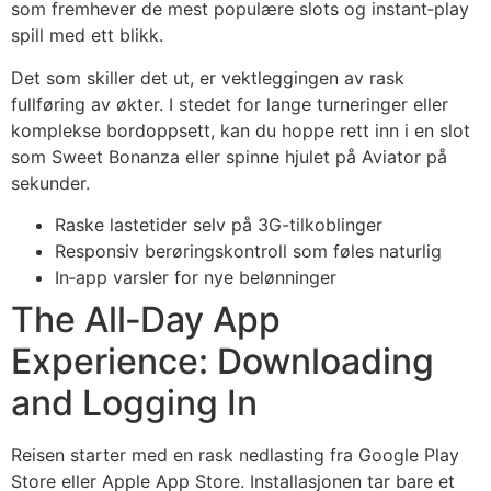
som fremhever de mest populære slots og instant‑play
spill med ett blikk.
Det som skiller det ut, er vektleggingen av rask
fullføring av økter. I stedet for lange turneringer eller
komplekse bordoppsett, kan du hoppe rett inn i en slot
som Sweet Bonanza eller spinne hjulet på Aviator på
sekunder.
Raske lastetider selv på 3G-tilkoblinger
Responsiv berøringskontroll som føles naturlig
In‑app varsler for nye belønninger
The All‑Day App
Experience: Downloading
and Logging In
Reisen starter med en rask nedlasting fra Google Play
Store eller Apple App Store. Installasjonen tar bare et