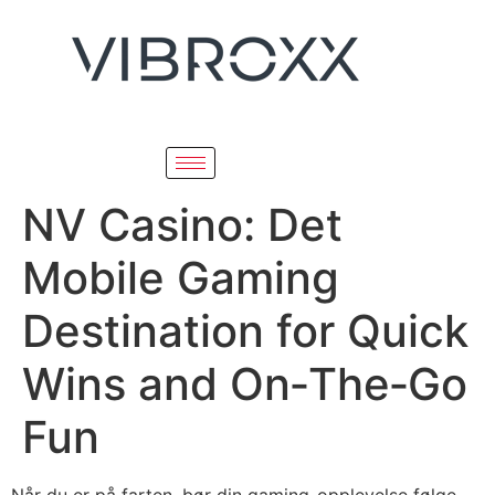
NV Casino: Det
Mobile Gaming
Destination for Quick
Wins and On‑The‑Go
Fun