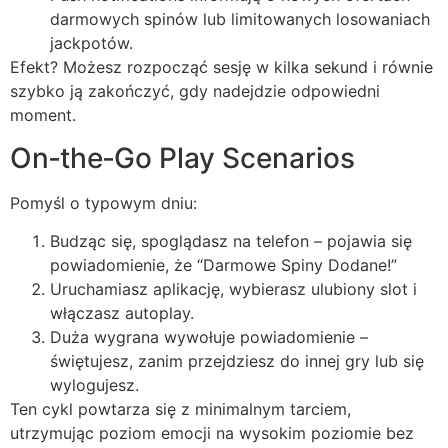
darmowych spinów lub limitowanych losowaniach
jackpotów.
Efekt? Możesz rozpocząć sesję w kilka sekund i równie
szybko ją zakończyć, gdy nadejdzie odpowiedni
moment.
On‑the‑Go Play Scenarios
Pomyśl o typowym dniu:
Budząc się, spoglądasz na telefon – pojawia się
powiadomienie, że “Darmowe Spiny Dodane!”
Uruchamiasz aplikację, wybierasz ulubiony slot i
włączasz autoplay.
Duża wygrana wywołuje powiadomienie –
świętujesz, zanim przejdziesz do innej gry lub się
wylogujesz.
Ten cykl powtarza się z minimalnym tarciem,
utrzymując poziom emocji na wysokim poziomie bez