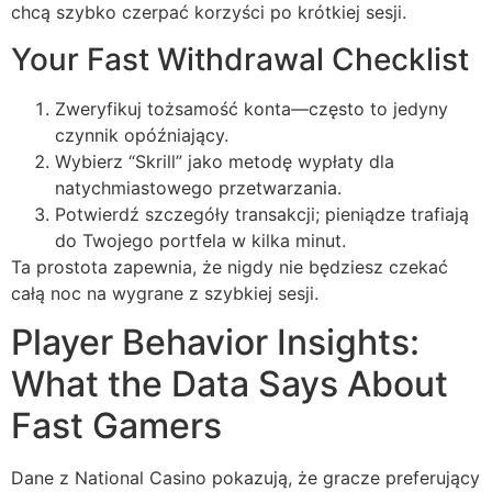
chcą szybko czerpać korzyści po krótkiej sesji.
Your Fast Withdrawal Checklist
Zweryfikuj tożsamość konta—często to jedyny
czynnik opóźniający.
Wybierz “Skrill” jako metodę wypłaty dla
natychmiastowego przetwarzania.
Potwierdź szczegóły transakcji; pieniądze trafiają
do Twojego portfela w kilka minut.
Ta prostota zapewnia, że nigdy nie będziesz czekać
całą noc na wygrane z szybkiej sesji.
Player Behavior Insights:
What the Data Says About
Fast Gamers
Dane z National Casino pokazują, że gracze preferujący