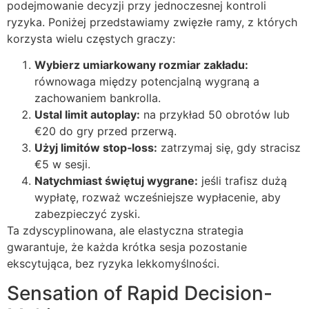
podejmowanie decyzji przy jednoczesnej kontroli
ryzyka. Poniżej przedstawiamy zwięzłe ramy, z których
korzysta wielu częstych graczy:
Wybierz umiarkowany rozmiar zakładu:
równowaga między potencjalną wygraną a
zachowaniem bankrolla.
Ustal limit autoplay:
na przykład 50 obrotów lub
€20 do gry przed przerwą.
Użyj limitów stop‑loss:
zatrzymaj się, gdy stracisz
€5 w sesji.
Natychmiast świętuj wygrane:
jeśli trafisz dużą
wypłatę, rozważ wcześniejsze wypłacenie, aby
zabezpieczyć zyski.
Ta zdyscyplinowana, ale elastyczna strategia
gwarantuje, że każda krótka sesja pozostanie
ekscytująca, bez ryzyka lekkomyślności.
Sensation of Rapid Decision-