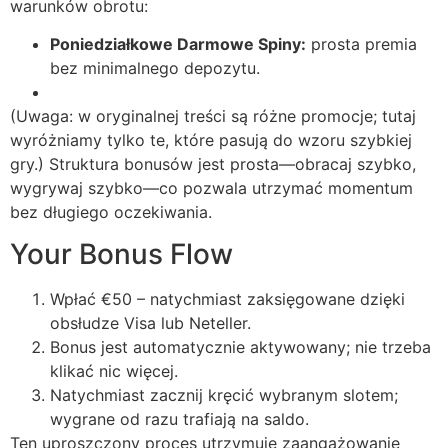
warunków obrotu:
Poniedziałkowe Darmowe Spiny:
prosta premia
bez minimalnego depozytu.
(Uwaga: w oryginalnej treści są różne promocje; tutaj
wyróżniamy tylko te, które pasują do wzoru szybkiej
gry.) Struktura bonusów jest prosta—obracaj szybko,
wygrywaj szybko—co pozwala utrzymać momentum
bez długiego oczekiwania.
Your Bonus Flow
Wpłać €50 – natychmiast zaksięgowane dzięki
obsłudze Visa lub Neteller.
Bonus jest automatycznie aktywowany; nie trzeba
klikać nic więcej.
Natychmiast zacznij kręcić wybranym slotem;
wygrane od razu trafiają na saldo.
Ten uproszczony proces utrzymuje zaangażowanie