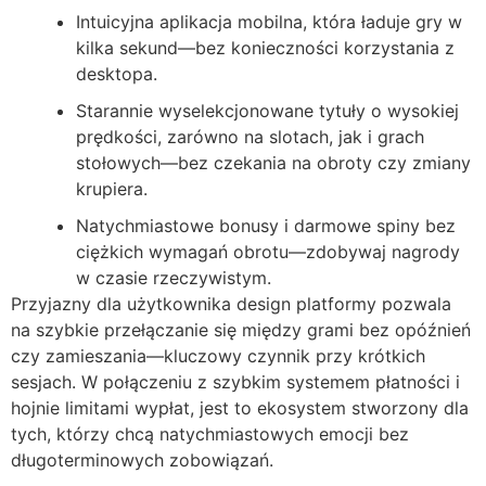
Intuicyjna aplikacja mobilna, która ładuje gry w
kilka sekund—bez konieczności korzystania z
desktopa.
Starannie wyselekcjonowane tytuły o wysokiej
prędkości, zarówno na slotach, jak i grach
stołowych—bez czekania na obroty czy zmiany
krupiera.
Natychmiastowe bonusy i darmowe spiny bez
ciężkich wymagań obrotu—zdobywaj nagrody
w czasie rzeczywistym.
Przyjazny dla użytkownika design platformy pozwala
na szybkie przełączanie się między grami bez opóźnień
czy zamieszania—kluczowy czynnik przy krótkich
sesjach. W połączeniu z szybkim systemem płatności i
hojnie limitami wypłat, jest to ekosystem stworzony dla
tych, którzy chcą natychmiastowych emocji bez
długoterminowych zobowiązań.