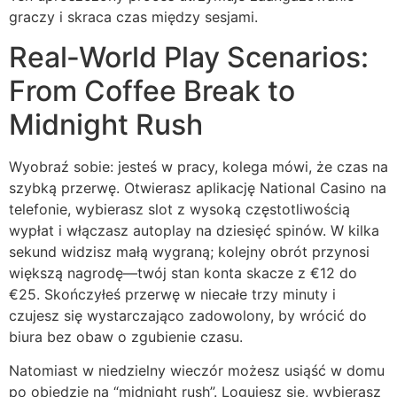
graczy i skraca czas między sesjami.
Real‑World Play Scenarios:
From Coffee Break to
Midnight Rush
Wyobraź sobie: jesteś w pracy, kolega mówi, że czas na
szybką przerwę. Otwierasz aplikację National Casino na
telefonie, wybierasz slot z wysoką częstotliwością
wypłat i włączasz autoplay na dziesięć spinów. W kilka
sekund widzisz małą wygraną; kolejny obrót przynosi
większą nagrodę—twój stan konta skacze z €12 do
€25. Skończyłeś przerwę w niecałe trzy minuty i
czujesz się wystarczająco zadowolony, by wrócić do
biura bez obaw o zgubienie czasu.
Natomiast w niedzielny wieczór możesz usiąść w domu
po obiedzie na “midnight rush”. Logujesz się, wybierasz