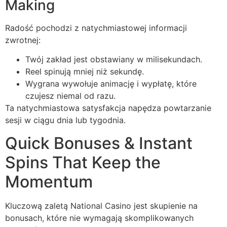
Making
Radość pochodzi z natychmiastowej informacji
zwrotnej:
Twój zakład jest obstawiany w milisekundach.
Reel spinują mniej niż sekundę.
Wygrana wywołuje animację i wypłatę, które
czujesz niemal od razu.
Ta natychmiastowa satysfakcja napędza powtarzanie
sesji w ciągu dnia lub tygodnia.
Quick Bonuses & Instant
Spins That Keep the
Momentum
Kluczową zaletą National Casino jest skupienie na
bonusach, które nie wymagają skomplikowanych