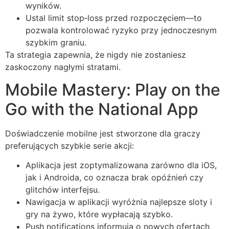
wyników.
Ustal limit stop‑loss przed rozpoczęciem—to
pozwala kontrolować ryzyko przy jednoczesnym
szybkim graniu.
Ta strategia zapewnia, że nigdy nie zostaniesz
zaskoczony nagłymi stratami.
Mobile Mastery: Play on the
Go with the National App
Doświadczenie mobilne jest stworzone dla graczy
preferujących szybkie serie akcji:
Aplikacja jest zoptymalizowana zarówno dla iOS,
jak i Androida, co oznacza brak opóźnień czy
glitchów interfejsu.
Nawigacja w aplikacji wyróżnia najlepsze sloty i
gry na żywo, które wypłacają szybko.
Push notifications informują o nowych ofertach