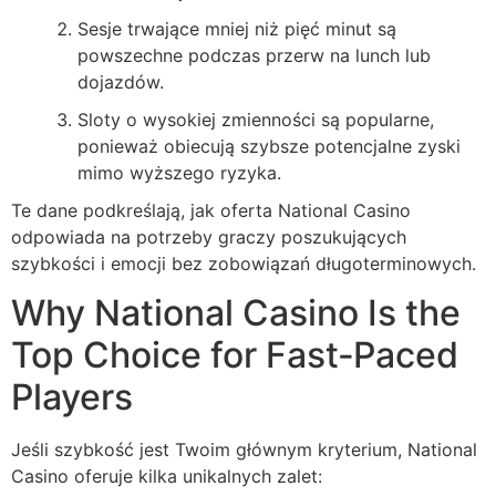
Sesje trwające mniej niż pięć minut są
powszechne podczas przerw na lunch lub
dojazdów.
Sloty o wysokiej zmienności są popularne,
ponieważ obiecują szybsze potencjalne zyski
mimo wyższego ryzyka.
Te dane podkreślają, jak oferta National Casino
odpowiada na potrzeby graczy poszukujących
szybkości i emocji bez zobowiązań długoterminowych.
Why National Casino Is the
Top Choice for Fast‑Paced
Players
Jeśli szybkość jest Twoim głównym kryterium, National
Casino oferuje kilka unikalnych zalet: