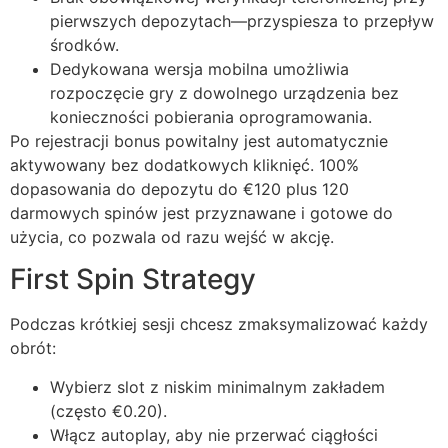
pierwszych depozytach—przyspiesza to przepływ
środków.
Dedykowana wersja mobilna umożliwia
rozpoczęcie gry z dowolnego urządzenia bez
konieczności pobierania oprogramowania.
Po rejestracji bonus powitalny jest automatycznie
aktywowany bez dodatkowych kliknięć. 100%
dopasowania do depozytu do €120 plus 120
darmowych spinów jest przyznawane i gotowe do
użycia, co pozwala od razu wejść w akcję.
First Spin Strategy
Podczas krótkiej sesji chcesz zmaksymalizować każdy
obrót:
Wybierz slot z niskim minimalnym zakładem
(często €0.20).
Włącz autoplay, aby nie przerwać ciągłości