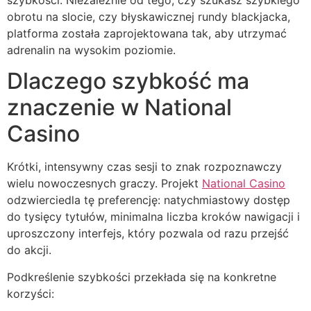
szybkości. Niezależnie od tego, czy szukasz szybkiego
obrotu na slocie, czy błyskawicznej rundy blackjacka,
platforma została zaprojektowana tak, aby utrzymać
adrenalin na wysokim poziomie.
Dlaczego szybkość ma
znaczenie w National
Casino
Krótki, intensywny czas sesji to znak rozpoznawczy
wielu nowoczesnych graczy. Projekt
National Casino
odzwierciedla tę preferencję: natychmiastowy dostęp
do tysięcy tytułów, minimalna liczba kroków nawigacji i
uproszczony interfejs, który pozwala od razu przejść
do akcji.
Podkreślenie szybkości przekłada się na konkretne
korzyści: