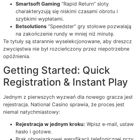
Smartsoft Gaming
“Rapid Return” sloty
charakteryzują się niskimi czasami obrotu i
szybkimi wypłatami.
Betsolutions
“Speedster” gry stołowe pozwalają
na zakończenie rundy w mniej niż minutę.
Te tytuły są starannie wyselekcjonowane, aby dreszcz
zwycięstwa nie był rozcieńczony przez niepotrzebne
opóźnienia.
Getting Started: Quick
Registration & Instant Play
Jednym z pierwszych wyzwań dla nowego gracza jest
rejestracja. National Casino sprawia, że proces jest
niemal natychmiastowy:
Rejestracja w jednym kroku:
Wpisz e-mail, ustaw
hasło i gotowe.
Brak obowiązkowej weryfikacji telefonicznej przy