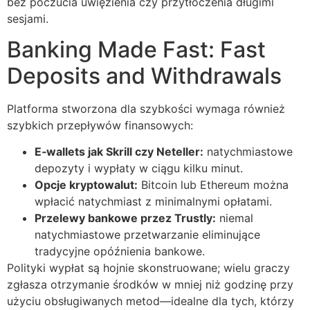
bez poczucia uwięzienia czy przytłoczenia długimi
sesjami.
Banking Made Fast: Fast
Deposits and Withdrawals
Platforma stworzona dla szybkości wymaga również
szybkich przepływów finansowych:
E‑wallets jak Skrill czy Neteller:
natychmiastowe
depozyty i wypłaty w ciągu kilku minut.
Opcje kryptowalut:
Bitcoin lub Ethereum można
wpłacić natychmiast z minimalnymi opłatami.
Przelewy bankowe przez Trustly:
niemal
natychmiastowe przetwarzanie eliminujące
tradycyjne opóźnienia bankowe.
Polityki wypłat są hojnie skonstruowane; wielu graczy
zgłasza otrzymanie środków w mniej niż godzinę przy
użyciu obsługiwanych metod—idealne dla tych, którzy