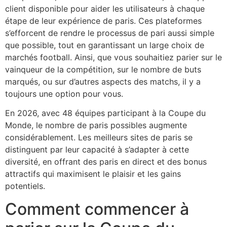
client disponible pour aider les utilisateurs à chaque
étape de leur expérience de paris. Ces plateformes
s’efforcent de rendre le processus de pari aussi simple
que possible, tout en garantissant un large choix de
marchés football. Ainsi, que vous souhaitiez parier sur le
vainqueur de la compétition, sur le nombre de buts
marqués, ou sur d’autres aspects des matchs, il y a
toujours une option pour vous.
En 2026, avec 48 équipes participant à la Coupe du
Monde, le nombre de paris possibles augmente
considérablement. Les meilleurs sites de paris se
distinguent par leur capacité à s’adapter à cette
diversité, en offrant des paris en direct et des bonus
attractifs qui maximisent le plaisir et les gains
potentiels.
Comment commencer à