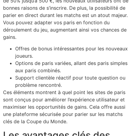
de 50% jusqu’à 500 €, les nouveaux utilisateurs ont de
bonnes raisons de s’inscrire. De plus, la possibilité de
parier en direct durant les matchs est un atout majeur.
Vous pouvez adapter vos paris en fonction du
déroulement du jeu, augmentant ainsi vos chances de
gains.
Offres de bonus intéressantes pour les nouveaux
joueurs.
Options de paris variées, allant des paris simples
aux paris combinés.
Support clientèle réactif pour toute question ou
problème rencontré.
Ces éléments montrent à quel point les sites de paris
sont conçus pour améliorer l’expérience utilisateur et
maximiser les opportunités de gains. Cela offre aussi
une plateforme sécurisée pour parier sur les matchs
clés de la Coupe du Monde.
Les avantages clés des