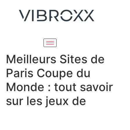
Meilleurs Sites de
Paris Coupe du
Monde : tout savoir
sur les jeux de