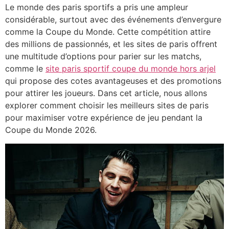
Le monde des paris sportifs a pris une ampleur
considérable, surtout avec des événements d’envergure
comme la Coupe du Monde. Cette compétition attire
des millions de passionnés, et les sites de paris offrent
une multitude d’options pour parier sur les matchs,
comme le
site paris sportif coupe du monde hors arjel
qui propose des cotes avantageuses et des promotions
pour attirer les joueurs. Dans cet article, nous allons
explorer comment choisir les meilleurs sites de paris
pour maximiser votre expérience de jeu pendant la
Coupe du Monde 2026.