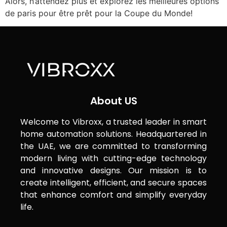
Alors, n’attendez plus et explorez les meilleures options
de paris pour être prêt pour la Coupe du Monde!
About US
Welcome to Vibroxx, a trusted leader in smart
home automation solutions. Headquartered in
the UAE, we are committed to transforming
modern living with cutting-edge technology
and innovative designs. Our mission is to
create intelligent, efficient, and secure spaces
that enhance comfort and simplify everyday
life.