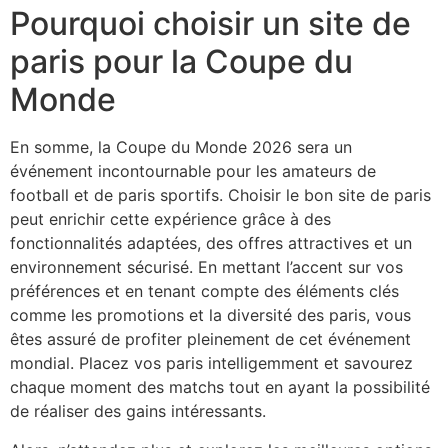
Pourquoi choisir un site de
paris pour la Coupe du
Monde
En somme, la Coupe du Monde 2026 sera un
événement incontournable pour les amateurs de
football et de paris sportifs. Choisir le bon site de paris
peut enrichir cette expérience grâce à des
fonctionnalités adaptées, des offres attractives et un
environnement sécurisé. En mettant l’accent sur vos
préférences et en tenant compte des éléments clés
comme les promotions et la diversité des paris, vous
êtes assuré de profiter pleinement de cet événement
mondial. Placez vos paris intelligemment et savourez
chaque moment des matchs tout en ayant la possibilité
de réaliser des gains intéressants.