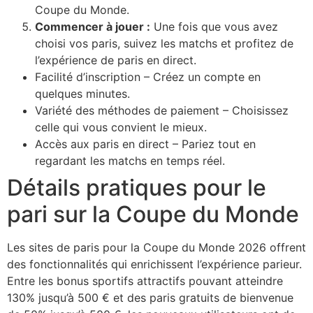
Coupe du Monde.
Commencer à jouer :
Une fois que vous avez
choisi vos paris, suivez les matchs et profitez de
l’expérience de paris en direct.
Facilité d’inscription – Créez un compte en
quelques minutes.
Variété des méthodes de paiement – Choisissez
celle qui vous convient le mieux.
Accès aux paris en direct – Pariez tout en
regardant les matchs en temps réel.
Détails pratiques pour le
pari sur la Coupe du Monde
Les sites de paris pour la Coupe du Monde 2026 offrent
des fonctionnalités qui enrichissent l’expérience parieur.
Entre les bonus sportifs attractifs pouvant atteindre
130% jusqu’à 500 € et des paris gratuits de bienvenue