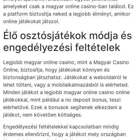
amelyeket csak a magyar online casino-ban találod. Ez
a platform biztosítja neked a legjobb élményt, amikor
online játékokat játszol.
Élő osztósjátékok módja és
engedélyezési feltételek
Legjobb magyar online casino, mint a Magyar Casino
Online, biztosítja, hogy játékokat könnyen és
biztonságban játszhatsz. Játékokat a weboldalról le
lehet tölteni, vagy a mobilalkalmazásból is elérheted.
Minden játékot a legjobb magyar online casino online
játékokkal, mint például a no deposit bonus, teszi
elérhetővé. Ezek a bonusok segítenek elkezdeni a
játékot, nem követően költséges.
Engedélyezési feltételekkel kapcsolatban mindig
érdemes ellenőrizni, hogy a játékot mely országban