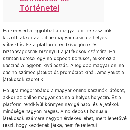
Történetei
Ha keresed a legjobbat a magyar online kaszinók
között, akkor az online magyar casino a helyes
választás. Ez a platform rendkívül jónak és
biztonságosnak bizonyult a játékosok számára. Ha
szintén keresel egy no deposit bonusot, akkor ez a
kaszinó a legjobb kiválasztás. A legjobb magyar online
casino számos játékot és promóciót kínál, amelyeket a
játékosok szeretik.
Ha újra megpróbálod a magyar online kaszinók játékot,
akkor az online magyar casino a helyes helyszín. Ez a
platform rendkívül könnyen navigálható, és a játékok
minősége nagyon magas. A no deposit bonus a
játékosok számára nagyon érdekes lehet, mert lehetővé
teszi, hogy kezdenek játka, nem feltétlenül