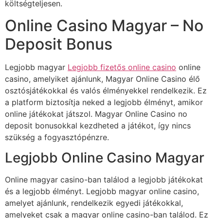
költségteljesen.
Online Casino Magyar – No
Deposit Bonus
Legjobb magyar
Legjobb fizetős online casino
online
casino, amelyiket ajánlunk, Magyar Online Casino élő
osztósjátékokkal és valós élményekkel rendelkezik. Ez
a platform biztosítja neked a legjobb élményt, amikor
online játékokat játszol. Magyar Online Casino no
deposit bonusokkal kezdheted a játékot, így nincs
szükség a fogyasztópénzre.
Legjobb Online Casino Magyar
Online magyar casino-ban találod a legjobb játékokat
és a legjobb élményt. Legjobb magyar online casino,
amelyet ajánlunk, rendelkezik egyedi játékokkal,
amelyeket csak a magyar online casino-ban találod. Ez