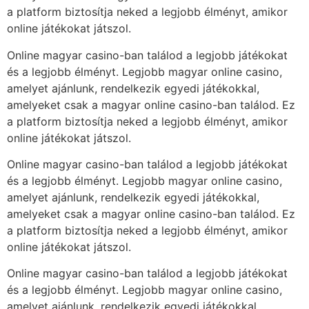
a platform biztosítja neked a legjobb élményt, amikor
online játékokat játszol.
Online magyar casino-ban találod a legjobb játékokat
és a legjobb élményt. Legjobb magyar online casino,
amelyet ajánlunk, rendelkezik egyedi játékokkal,
amelyeket csak a magyar online casino-ban találod. Ez
a platform biztosítja neked a legjobb élményt, amikor
online játékokat játszol.
Online magyar casino-ban találod a legjobb játékokat
és a legjobb élményt. Legjobb magyar online casino,
amelyet ajánlunk, rendelkezik egyedi játékokkal,
amelyeket csak a magyar online casino-ban találod. Ez
a platform biztosítja neked a legjobb élményt, amikor
online játékokat játszol.
Online magyar casino-ban találod a legjobb játékokat
és a legjobb élményt. Legjobb magyar online casino,
amelyet ajánlunk, rendelkezik egyedi játékokkal,