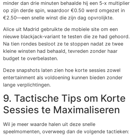
minder dan drie minuten behaalde hij een 5‑x multiplier
op zijn derde spin, waardoor €0.50 werd omgezet in
€2.50—een snelle winst die zijn dag opvrolijkte.
Alice uit Madrid gebruikte de mobiele site om een
nieuwe blackjack-variant te testen die ze had gehoord.
Na tien rondes besloot ze te stoppen nadat ze twee
kleine winsten had behaald, tevreden zonder haar
budget te overbelasten.
Deze snapshots laten zien hoe korte sessies zowel
entertainment als voldoening kunnen bieden zonder
lange verplichtingen.
9. Tactische Tips om Korte
Sessies te Maximaliseren
Wil je meer waarde halen uit deze snelle
speelmomenten, overweeg dan de volgende tactieken: