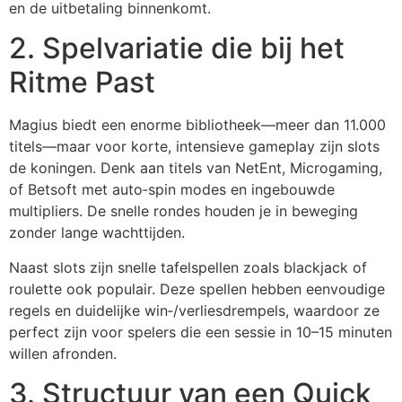
en de uitbetaling binnenkomt.
2. Spelvariatie die bij het
Ritme Past
Magius biedt een enorme bibliotheek—meer dan 11.000
titels—maar voor korte, intensieve gameplay zijn slots
de koningen. Denk aan titels van NetEnt, Microgaming,
of Betsoft met auto‑spin modes en ingebouwde
multipliers. De snelle rondes houden je in beweging
zonder lange wachttijden.
Naast slots zijn snelle tafelspellen zoals blackjack of
roulette ook populair. Deze spellen hebben eenvoudige
regels en duidelijke win‑/verliesdrempels, waardoor ze
perfect zijn voor spelers die een sessie in 10–15 minuten
willen afronden.
3. Structuur van een Quick