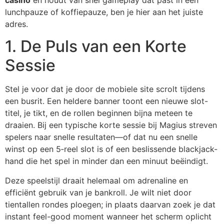
casino
en houdt van snel gameplay dat past in een
lunchpauze of koffiepauze, ben je hier aan het juiste
adres.
1. De Puls van een Korte
Sessie
Stel je voor dat je door de mobiele site scrolt tijdens
een busrit. Een heldere banner toont een nieuwe slot-
titel, je tikt, en de rollen beginnen bijna meteen te
draaien. Bij een typische korte sessie bij Magius streven
spelers naar snelle resultaten—of dat nu een snelle
winst op een 5‑reel slot is of een beslissende blackjack-
hand die het spel in minder dan een minuut beëindigt.
Deze speelstijl draait helemaal om adrenaline en
efficiënt gebruik van je bankroll. Je wilt niet door
tientallen rondes ploegen; in plaats daarvan zoek je dat
instant feel-good moment wanneer het scherm oplicht