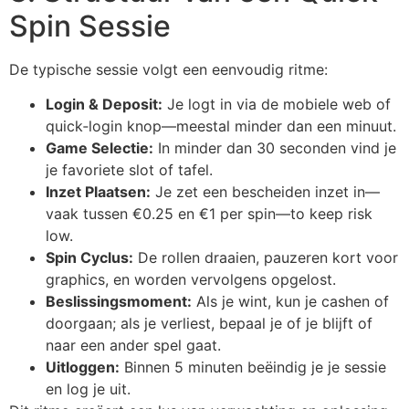
Spin Sessie
De typische sessie volgt een eenvoudig ritme:
Login & Deposit:
Je logt in via de mobiele web of
quick‑login knop—meestal minder dan een minuut.
Game Selectie:
In minder dan 30 seconden vind je
je favoriete slot of tafel.
Inzet Plaatsen:
Je zet een bescheiden inzet in—
vaak tussen €0.25 en €1 per spin—to keep risk
low.
Spin Cyclus:
De rollen draaien, pauzeren kort voor
graphics, en worden vervolgens opgelost.
Beslissingsmoment:
Als je wint, kun je cashen of
doorgaan; als je verliest, bepaal je of je blijft of
naar een ander spel gaat.
Uitloggen:
Binnen 5 minuten beëindig je je sessie
en log je uit.