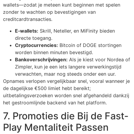
wallets—zodat je meteen kunt beginnen met spelen
zonder te wachten op bevestigingen van
creditcardtransacties.
E‑wallets:
Skrill, Neteller, en MiFinity bieden
directe toegang.
Cryptocurrencies:
Bitcoin of DOGE stortingen
worden binnen minuten bevestigd.
Bankoverschrijvingen:
Als je kiest voor Nordea of
Zimpler, kun je een iets langere verwerkingstijd
verwachten, maar nog steeds onder een uur.
Opnames verlopen vergelijkbaar snel, vooral wanneer je
de dagelijkse €500 limiet hebt bereikt;
uitbetalingsverzoeken worden snel afgehandeld dankzij
het gestroomlijnde backend van het platform.
7. Promoties die Bij de Fast-
Play Mentaliteit Passen