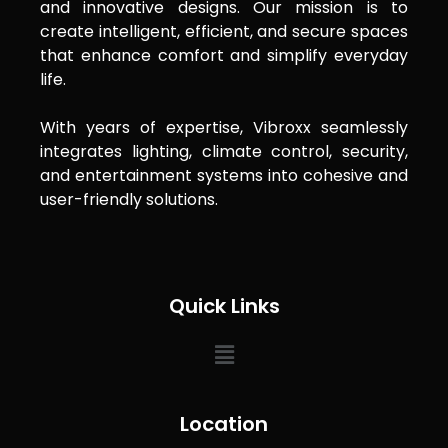
and innovative designs. Our mission is to
create intelligent, efficient, and secure spaces
that enhance comfort and simplify everyday
life.
With years of expertise, Vibroxx seamlessly
integrates lighting, climate control, security,
and entertainment systems into cohesive and
user-friendly solutions.
Quick Links
Location