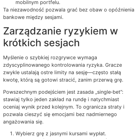
mobilnym portfelu.
Ta niezawodność pozwala grać bez obaw o opóźnienia
bankowe między sesjami.
Zarządzanie ryzykiem w
krótkich sesjach
Myślenie o szybkiej rozgrywce wymaga
zdyscyplinowanego kontrolowania ryzyka. Gracze
zwykle ustalają ostre limity na sesję—często stałą
kwotę, którą są gotowi stracić, zanim przerwą grę.
Powszechnym podejściem jest zasada „single‑bet”:
stawiaj tylko jeden zakład na rundę i natychmiast
oceniaj wynik przed kolejnym. To ogranicza straty i
pozwala cieszyć się emocjami bez nadmiernego
angażowania się.
Wybierz grę z jasnymi kursami wypłat.