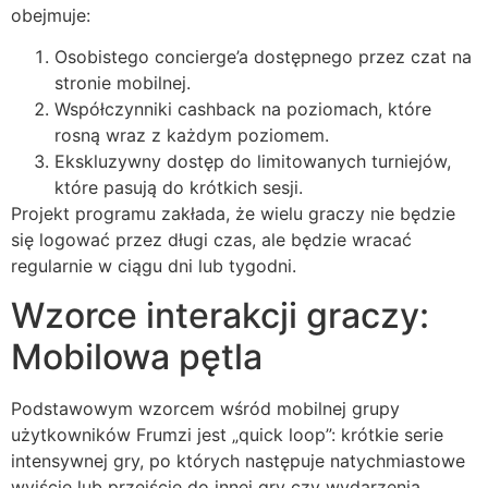
obejmuje:
Osobistego concierge’a dostępnego przez czat na
stronie mobilnej.
Współczynniki cashback na poziomach, które
rosną wraz z każdym poziomem.
Ekskluzywny dostęp do limitowanych turniejów,
które pasują do krótkich sesji.
Projekt programu zakłada, że wielu graczy nie będzie
się logować przez długi czas, ale będzie wracać
regularnie w ciągu dni lub tygodni.
Wzorce interakcji graczy:
Mobilowa pętla
Podstawowym wzorcem wśród mobilnej grupy
użytkowników Frumzi jest „quick loop”: krótkie serie
intensywnej gry, po których następuje natychmiastowe
wyjście lub przejście do innej gry czy wydarzenia