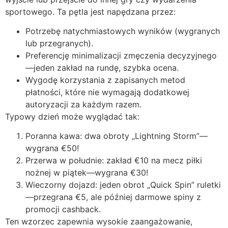
sportowego. Ta pętla jest napędzana przez:
Potrzebę natychmiastowych wyników (wygranych
lub przegranych).
Preferencję minimalizacji zmęczenia decyzyjnego
—jeden zakład na rundę, szybka ocena.
Wygodę korzystania z zapisanych metod
płatności, które nie wymagają dodatkowej
autoryzacji za każdym razem.
Typowy dzień może wyglądać tak:
Poranna kawa: dwa obroty „Lightning Storm”—
wygrana €50!
Przerwa w południe: zakład €10 na mecz piłki
nożnej w piątek—wygrana €30!
Wieczorny dojazd: jeden obrot „Quick Spin” ruletki
—przegrana €5, ale później darmowe spiny z
promocji cashback.
Ten wzorzec zapewnia wysokie zaangażowanie,