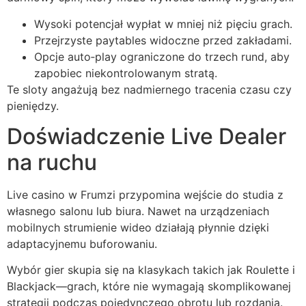
Wysoki potencjał wypłat w mniej niż pięciu grach.
Przejrzyste paytables widoczne przed zakładami.
Opcje auto‑play ograniczone do trzech rund, aby
zapobiec niekontrolowanym stratą.
Te sloty angażują bez nadmiernego tracenia czasu czy
pieniędzy.
Doświadczenie Live Dealer
na ruchu
Live casino w Frumzi przypomina wejście do studia z
własnego salonu lub biura. Nawet na urządzeniach
mobilnych strumienie wideo działają płynnie dzięki
adaptacyjnemu buforowaniu.
Wybór gier skupia się na klasykach takich jak Roulette i
Blackjack—grach, które nie wymagają skomplikowanej
strategii podczas pojedynczego obrotu lub rozdania.