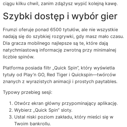
ciągu kilku chwil, zanim zdążysz wypić kolejną kawę.
Szybki dostęp i wybór gier
Frumzi oferuje ponad 6500 tytułów, ale nie wszystkie
nadają się do szybkiej rozgrywki, gdy masz mało czasu.
Dla gracza mobilnego najlepsze są te, które dają
natychmiastową informację zwrotną przy minimalnej
liczbie spinów.
Platforma posiada filtr „Quick Spin”, który wyświetla
tytuły od Play’n GO, Red Tiger i Quickspin—twórców
znanych z wyrazistych animacji i prostych paytables.
Typowy przebieg sesji:
Otwórz ekran główny przypominający aplikację.
Wybierz „Quick Spin” sloty.
Ustal niski poziom zakładu, który mieści się w
Twoim bankrollu.