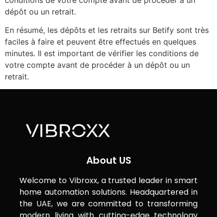
dépôt ou un retrait.
En résumé, les dépôts et les retraits sur Betify sont très
faciles à faire et peuvent être effectués en quelques
minutes. Il est important de vérifier les conditions de
votre compte avant de procéder à un dépôt ou un
retrait.
About US
Welcome to Vibroxx, a trusted leader in smart
home automation solutions. Headquartered in
the UAE, we are committed to transforming
modern living with cutting-edge technology