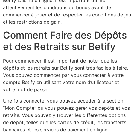
Betify Casino en ligne. Il est important de lire
attentivement les conditions du bonus avant de
commencer à jouer et de respecter les conditions de jeu
et les restrictions de gain.
Comment Faire des Dépôts
et des Retraits sur Betify
Pour commencer, il est important de noter que les
dépôts et les retraits sur Betify sont très faciles à faire.
Vous pouvez commencer par vous connecter à votre
compte Betify en utilisant votre nom d’utilisateur et
votre mot de passe.
Une fois connecté, vous pouvez accéder à la section
“Mon Compte” où vous pouvez gérer vos dépôts et vos
retraits. Vous pouvez y trouver les différentes options
de dépôt, telles que les cartes de crédit, les transferts
bancaires et les services de paiement en ligne.