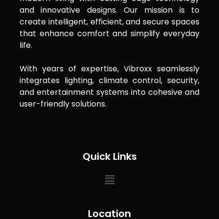
and innovative designs. Our mission is to
create intelligent, efficient, and secure spaces
that enhance comfort and simplify everyday
life.
With years of expertise, Vibroxx seamlessly
integrates lighting, climate control, security,
and entertainment systems into cohesive and
user-friendly solutions.
Quick Links
Location