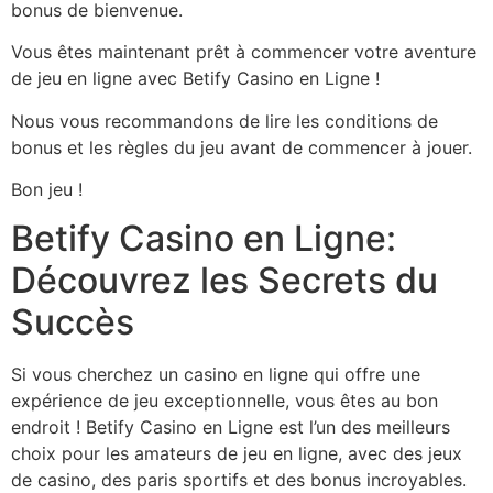
bonus de bienvenue.
Vous êtes maintenant prêt à commencer votre aventure
de jeu en ligne avec Betify Casino en Ligne !
Nous vous recommandons de lire les conditions de
bonus et les règles du jeu avant de commencer à jouer.
Bon jeu !
Betify Casino en Ligne:
Découvrez les Secrets du
Succès
Si vous cherchez un casino en ligne qui offre une
expérience de jeu exceptionnelle, vous êtes au bon
endroit ! Betify Casino en Ligne est l’un des meilleurs
choix pour les amateurs de jeu en ligne, avec des jeux
de casino, des paris sportifs et des bonus incroyables.