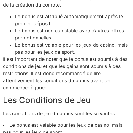
de la création du compte.
Le bonus est attribué automatiquement après le
premier déposit.
Le bonus est non cumulable avec d’autres offres
promotionnelles.
Le bonus est valable pour les jeux de casino, mais
pas pour les jeux de sport.
Il est important de noter que le bonus est soumis à des
conditions de jeu et que les gains sont soumis à des
restrictions. Il est donc recommandé de lire
attentivement les conditions du bonus avant de
commencer à jouer.
Les Conditions de Jeu
Les conditions de jeu du bonus sont les suivantes :
Le bonus est valable pour les jeux de casino, mais
pas pour les jeux de sport.