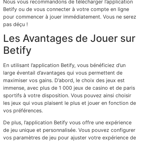
Nous vous recommandons de télécharger l’application
Betify ou de vous connecter à votre compte en ligne
pour commencer à jouer immédiatement. Vous ne serez
pas déçu !
Les Avantages de Jouer sur
Betify
En utilisant l’application Betify, vous bénéficiez d’un
large éventail d’avantages qui vous permettent de
maximiser vos gains. D’abord, le choix des jeux est
immense, avec plus de 1 000 jeux de casino et de paris
sportifs à votre disposition. Vous pouvez ainsi choisir
les jeux qui vous plaisent le plus et jouer en fonction de
vos préférences.
De plus, l’application Betify vous offre une expérience
de jeu unique et personnalisée. Vous pouvez configurer
vos paramètres de jeu pour ajuster votre expérience de