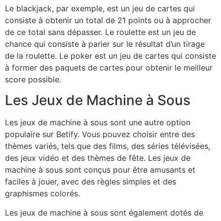
Le blackjack, par exemple, est un jeu de cartes qui
consiste à obtenir un total de 21 points ou à approcher
de ce total sans dépasser. Le roulette est un jeu de
chance qui consiste à parier sur le résultat d’un tirage
de la roulette. Le poker est un jeu de cartes qui consiste
à former des paquets de cartes pour obtenir le meilleur
score possible.
Les Jeux de Machine à Sous
Les jeux de machine à sous sont une autre option
populaire sur Betify. Vous pouvez choisir entre des
thèmes variés, tels que des films, des séries télévisées,
des jeux vidéo et des thèmes de fête. Les jeux de
machine à sous sont conçus pour être amusants et
faciles à jouer, avec des règles simples et des
graphismes colorés.
Les jeux de machine à sous sont également dotés de