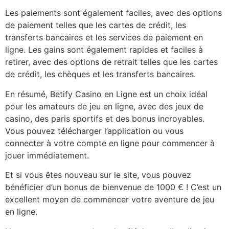
Les paiements sont également faciles, avec des options
de paiement telles que les cartes de crédit, les
transferts bancaires et les services de paiement en
ligne. Les gains sont également rapides et faciles à
retirer, avec des options de retrait telles que les cartes
de crédit, les chèques et les transferts bancaires.
En résumé, Betify Casino en Ligne est un choix idéal
pour les amateurs de jeu en ligne, avec des jeux de
casino, des paris sportifs et des bonus incroyables.
Vous pouvez télécharger l’application ou vous
connecter à votre compte en ligne pour commencer à
jouer immédiatement.
Et si vous êtes nouveau sur le site, vous pouvez
bénéficier d’un bonus de bienvenue de 1000 € ! C’est un
excellent moyen de commencer votre aventure de jeu
en ligne.