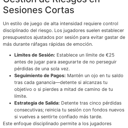
Sesiones Cortas
Un estilo de juego de alta intensidad requiere control
disciplinado del riesgo. Los jugadores suelen establecer
presupuestos ajustados por sesión para evitar gastar de
más durante ráfagas rápidas de emoción.
Límites de Sesión:
Establece un límite de €25
antes de jugar para asegurarte de no perseguir
pérdidas de una sola vez.
Seguimiento de Pagos:
Mantén un ojo en tu saldo
tras cada ganancia—detente si alcanzas tu
objetivo o si pierdes a mitad de camino de tu
límite.
Estrategia de Salida:
Detente tras cinco pérdidas
consecutivas; reinicia tu sesión con fondos nuevos
si vuelves a sentirte confiado más tarde.
Este enfoque disciplinado permite a los jugadores