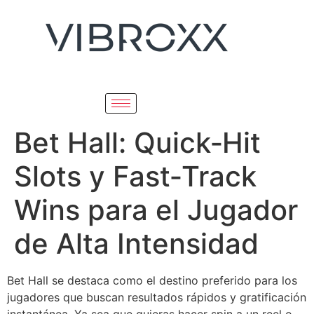
Bet Hall: Quick‑Hit
Slots y Fast‑Track
Wins para el Jugador
de Alta Intensidad
Bet Hall se destaca como el destino preferido para los
jugadores que buscan resultados rápidos y gratificación