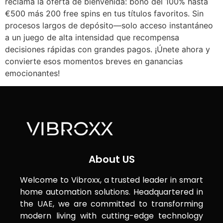
reclama la oferta de bienvenida: bono del 100% hasta
€500 más 200 free spins en tus títulos favoritos. Sin
procesos largos de depósito—solo acceso instantáneo
a un juego de alta intensidad que recompensa
decisiones rápidas con grandes pagos. ¡Únete ahora y
convierte esos momentos breves en ganancias
emocionantes!
About US
Welcome to Vibroxx, a trusted leader in smart
home automation solutions. Headquartered in
the UAE, we are committed to transforming
modern living with cutting-edge technology