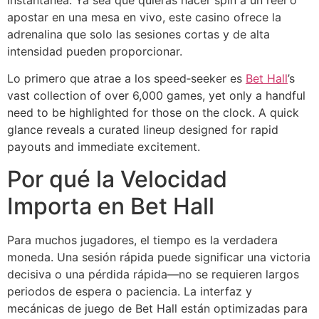
instantánea. Ya sea que quieras hacer spin a un reel o
apostar en una mesa en vivo, este casino ofrece la
adrenalina que solo las sesiones cortas y de alta
intensidad pueden proporcionar.
Lo primero que atrae a los speed‑seeker es
Bet Hall
’s
vast collection of over 6,000 games, yet only a handful
need to be highlighted for those on the clock. A quick
glance reveals a curated lineup designed for rapid
payouts and immediate excitement.
Por qué la Velocidad
Importa en Bet Hall
Para muchos jugadores, el tiempo es la verdadera
moneda. Una sesión rápida puede significar una victoria
decisiva o una pérdida rápida—no se requieren largos
periodos de espera o paciencia. La interfaz y
mecánicas de juego de Bet Hall están optimizadas para