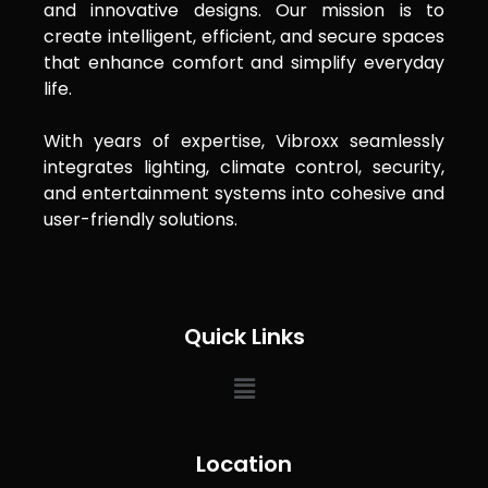
and innovative designs. Our mission is to
create intelligent, efficient, and secure spaces
that enhance comfort and simplify everyday
life.
With years of expertise, Vibroxx seamlessly
integrates lighting, climate control, security,
and entertainment systems into cohesive and
user-friendly solutions.
Quick Links
Location