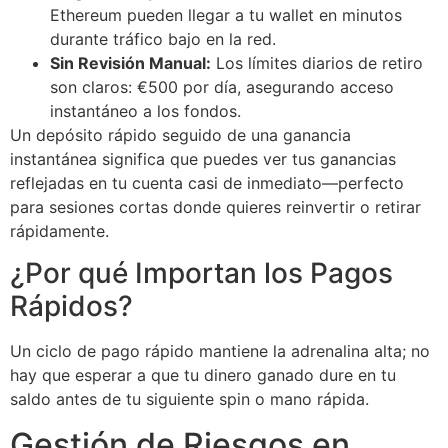
Ethereum pueden llegar a tu wallet en minutos
durante tráfico bajo en la red.
Sin Revisión Manual:
Los límites diarios de retiro
son claros: €500 por día, asegurando acceso
instantáneo a los fondos.
Un depósito rápido seguido de una ganancia
instantánea significa que puedes ver tus ganancias
reflejadas en tu cuenta casi de inmediato—perfecto
para sesiones cortas donde quieres reinvertir o retirar
rápidamente.
¿Por qué Importan los Pagos
Rápidos?
Un ciclo de pago rápido mantiene la adrenalina alta; no
hay que esperar a que tu dinero ganado dure en tu
saldo antes de tu siguiente spin o mano rápida.
Gestión de Riesgos en