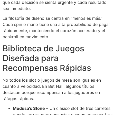
que cada decisión se sienta urgente y cada resultado
sea inmediato.
La filosofía de diseño se centra en “menos es más.”
Cada spin o mano tiene una alta probabilidad de pagar
rápidamente, manteniendo el corazón acelerado y el
bankroll en movimiento.
Biblioteca de Juegos
Diseñada para
Recompensas Rápidas
No todos los slot o juegos de mesa son iguales en
cuanto a velocidad. En Bet Hall, algunos títulos
destacan porque recompensan a los jugadores en
ráfagas rápidas.
Medusa’s Stone
– Un clásico slot de tres carretes
donde las grandes ganancias pueden aparecer tras