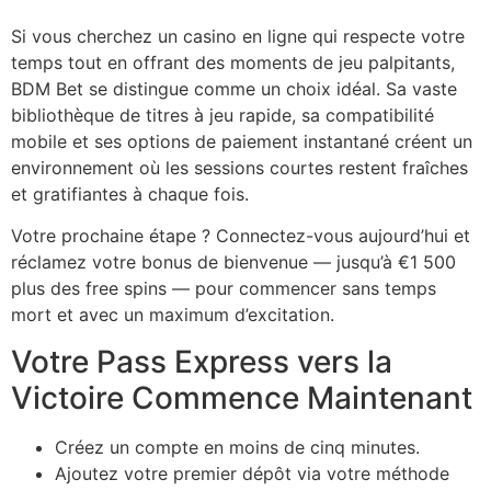
Si vous cherchez un casino en ligne qui respecte votre
temps tout en offrant des moments de jeu palpitants,
BDM Bet se distingue comme un choix idéal. Sa vaste
bibliothèque de titres à jeu rapide, sa compatibilité
mobile et ses options de paiement instantané créent un
environnement où les sessions courtes restent fraîches
et gratifiantes à chaque fois.
Votre prochaine étape ? Connectez-vous aujourd’hui et
réclamez votre bonus de bienvenue — jusqu’à €1 500
plus des free spins — pour commencer sans temps
mort et avec un maximum d’excitation.
Votre Pass Express vers la
Victoire Commence Maintenant
Créez un compte en moins de cinq minutes.
Ajoutez votre premier dépôt via votre méthode