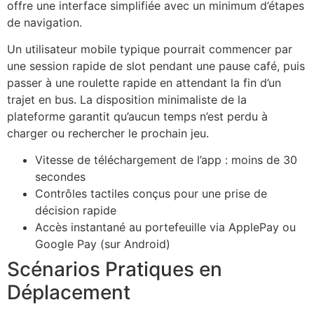
offre une interface simplifiée avec un minimum d’étapes
de navigation.
Un utilisateur mobile typique pourrait commencer par
une session rapide de slot pendant une pause café, puis
passer à une roulette rapide en attendant la fin d’un
trajet en bus. La disposition minimaliste de la
plateforme garantit qu’aucun temps n’est perdu à
charger ou rechercher le prochain jeu.
Vitesse de téléchargement de l’app : moins de 30
secondes
Contrôles tactiles conçus pour une prise de
décision rapide
Accès instantané au portefeuille via ApplePay ou
Google Pay (sur Android)
Scénarios Pratiques en
Déplacement