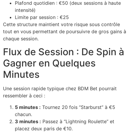
Plafond quotidien : €50 (deux sessions à haute
intensité)
Limite par session : €25
Cette structure maintient votre risque sous contrôle
tout en vous permettant de poursuivre de gros gains à
chaque session.
Flux de Session : De Spin à
Gagner en Quelques
Minutes
Une session rapide typique chez BDM Bet pourrait
ressembler à ceci :
5 minutes :
Tournez 20 fois “Starburst” à €5
chacun.
3 minutes :
Passez à “Lightning Roulette” et
placez deux paris de €10.