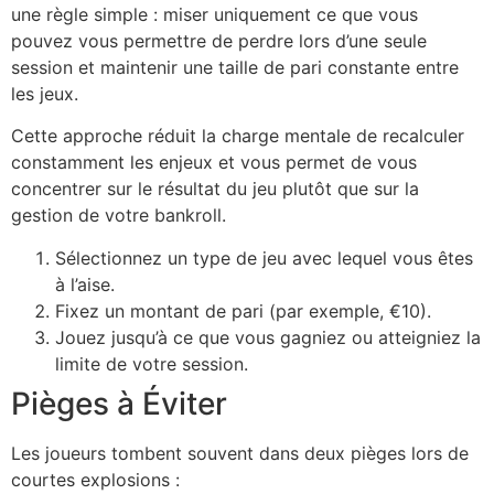
une règle simple : miser uniquement ce que vous
pouvez vous permettre de perdre lors d’une seule
session et maintenir une taille de pari constante entre
les jeux.
Cette approche réduit la charge mentale de recalculer
constamment les enjeux et vous permet de vous
concentrer sur le résultat du jeu plutôt que sur la
gestion de votre bankroll.
Sélectionnez un type de jeu avec lequel vous êtes
à l’aise.
Fixez un montant de pari (par exemple, €10).
Jouez jusqu’à ce que vous gagniez ou atteigniez la
limite de votre session.
Pièges à Éviter
Les joueurs tombent souvent dans deux pièges lors de
courtes explosions :