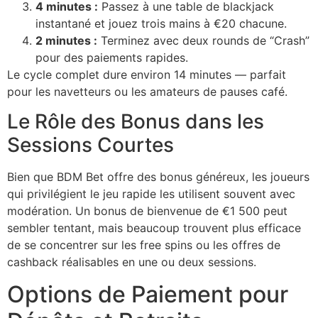
4 minutes :
Passez à une table de blackjack
instantané et jouez trois mains à €20 chacune.
2 minutes :
Terminez avec deux rounds de “Crash”
pour des paiements rapides.
Le cycle complet dure environ 14 minutes — parfait
pour les navetteurs ou les amateurs de pauses café.
Le Rôle des Bonus dans les
Sessions Courtes
Bien que BDM Bet offre des bonus généreux, les joueurs
qui privilégient le jeu rapide les utilisent souvent avec
modération. Un bonus de bienvenue de €1 500 peut
sembler tentant, mais beaucoup trouvent plus efficace
de se concentrer sur les free spins ou les offres de
cashback réalisables en une ou deux sessions.
Options de Paiement pour