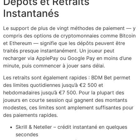
Dépôts et Retraits
Instantanés
Le support de plus de vingt méthodes de paiement — y
compris des options de cryptomonnaies comme Bitcoin
et Ethereum — signifie que les dépôts peuvent être
traités presque instantanément. Un joueur peut
recharger via ApplePay ou Google Pay en moins d’une
minute, puis commencer à jouer sans délai.
Les retraits sont également rapides : BDM Bet permet
des limites quotidiennes jusqu’à €2 500 et
hebdomadaires jusqu’à €7 500. Pour la plupart des
joueurs en courte session qui gagnent des montants
modestes, ces limites sont amplement suffisantes pour
des paiements rapides.
Skrill & Neteller – crédit instantané en quelques
secondes