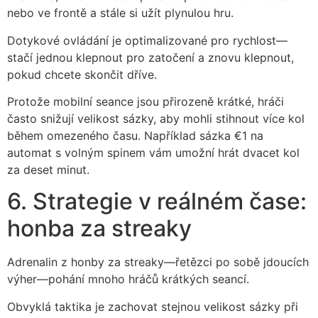
nebo ve frontě a stále si užít plynulou hru.
Dotykové ovládání je optimalizované pro rychlost—
stačí jednou klepnout pro zatočení a znovu klepnout,
pokud chcete skončit dříve.
Protože mobilní seance jsou přirozeně krátké, hráči
často snižují velikost sázky, aby mohli stihnout více kol
během omezeného času. Například sázka €1 na
automat s volným spinem vám umožní hrát dvacet kol
za deset minut.
6. Strategie v reálném čase:
honba za streaky
Adrenalin z honby za streaky—řetězci po sobě jdoucích
výher—pohání mnoho hráčů krátkých seancí.
Obvyklá taktika je zachovat stejnou velikost sázky při