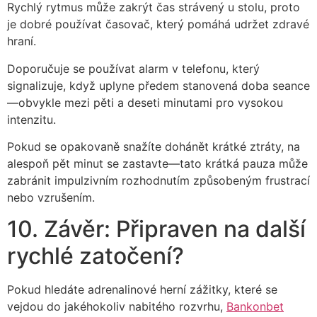
Rychlý rytmus může zakrýt čas strávený u stolu, proto
je dobré používat časovač, který pomáhá udržet zdravé
hraní.
Doporučuje se používat alarm v telefonu, který
signalizuje, když uplyne předem stanovená doba seance
—obvykle mezi pěti a deseti minutami pro vysokou
intenzitu.
Pokud se opakovaně snažíte dohánět krátké ztráty, na
alespoň pět minut se zastavte—tato krátká pauza může
zabránit impulzivním rozhodnutím způsobeným frustrací
nebo vzrušením.
10. Závěr: Připraven na další
rychlé zatočení?
Pokud hledáte adrenalinové herní zážitky, které se
vejdou do jakéhokoliv nabitého rozvrhu,
Bankonbet