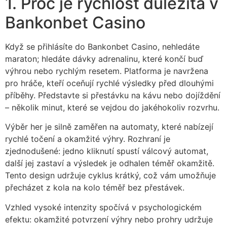
1. Proč je rychlost důležitá v
Bankonbet Casino
Když se přihlásíte do Bankonbet Casino, nehledáte
maraton; hledáte dávky adrenalinu, které končí buď
výhrou nebo rychlým resetem. Platforma je navržena
pro hráče, kteří oceňují rychlé výsledky před dlouhými
příběhy. Představte si přestávku na kávu nebo dojíždění
– několik minut, které se vejdou do jakéhokoliv rozvrhu.
Výběr her je silně zaměřen na automaty, které nabízejí
rychlé točení a okamžité výhry. Rozhraní je
zjednodušené: jedno kliknutí spustí válcový automat,
další jej zastaví a výsledek je odhalen téměř okamžitě.
Tento design udržuje cyklus krátký, což vám umožňuje
přecházet z kola na kolo téměř bez přestávek.
Vzhled vysoké intenzity spočívá v psychologickém
efektu: okamžité potvrzení výhry nebo prohry udržuje