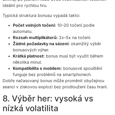
ideální pro rychlou hru.
Typická struktura bonusu vypadá takto:
Počet volných točení:
10–20 točení podle
automatu.
Rozsah multiplikátorů:
2x–5x na točení.
Žádné požadavky na sázení:
okamžitý výběr
bonusových výher.
Krátká platnost:
bonus musí být využit během
několika minut.
Kompatibilita s mobilem:
bonusové spouštění
funguje bez problémů na smartphonech.
Dobře načasovaný bonus může proměnit obyčejnou
seanci v ziskovou explozi bez prodloužení času hraní.
8. Výběr her: vysoká vs
nízká volatilita