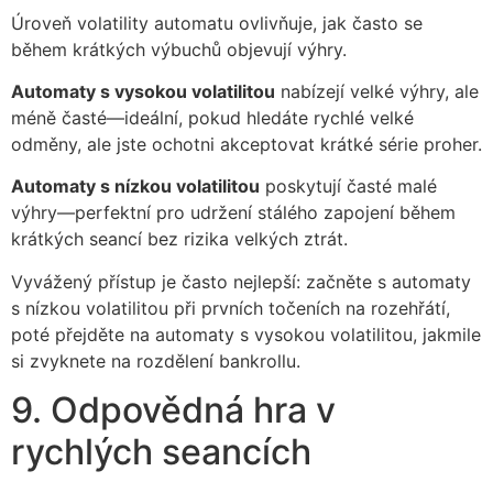
Úroveň volatility automatu ovlivňuje, jak často se
během krátkých výbuchů objevují výhry.
Automaty s vysokou volatilitou
nabízejí velké výhry, ale
méně časté—ideální, pokud hledáte rychlé velké
odměny, ale jste ochotni akceptovat krátké série proher.
Automaty s nízkou volatilitou
poskytují časté malé
výhry—perfektní pro udržení stálého zapojení během
krátkých seancí bez rizika velkých ztrát.
Vyvážený přístup je často nejlepší: začněte s automaty
s nízkou volatilitou při prvních točeních na rozehřátí,
poté přejděte na automaty s vysokou volatilitou, jakmile
si zvyknete na rozdělení bankrollu.
9. Odpovědná hra v
rychlých seancích